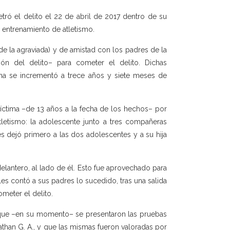
ró el delito el 22 de abril de 2017 dentro de su
n entrenamiento de atletismo.
 la agraviada) y de amistad con los padres de la
ión del delito– para cometer el delito. Dichas
ena se incrementó a trece años y siete meses de
víctima –de 13 años a la fecha de los hechos– por
letismo: la adolescente junto a tres compañeras
es dejó primero a las dos adolescentes y a su hija
 delantero, al lado de él. Esto fue aprovechado para
les contó a sus padres lo sucedido, tras una salida
ometer el delito.
ló que –en su momento– se presentaron las pruebas
athan G. A., y que las mismas fueron valoradas por