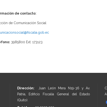
ormación de contacto:
cción de Comunicación Social
nicacionsocial@fiscalia.gob.ec
éfono:
3985800 Ext. 173123
Dirección:
Juan León Mera N19-36 y Av.
C
Patria, Edificio Fiscalía General del Estado
A
(Quito).