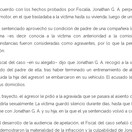
cuerdo con los hechos probados por Fiscalía, Jonathan G. A. perpet
motor, en el que trasladaba a la víctima hasta su vivienda, luego de u
a sentenciado aprovechó su condición de padre de una compañera (de
ima –es decir conocía a la víctima con anterioridad a la comis
unstancias fueron consideradas como agravantes, por lo que la p
ón.
iscal del caso –en su alegato– dijo que Jonathan G. A. recogió a la 
do del padre de ella, tras haber terminado un entrenamiento de at
luida la hija del agresor) se embarcaron en su vehículo. El acusado l
us domicilios.
l trayecto, el agresor le pidió a la agraviada que se pasara al asiento
dirla sexualmente. La víctima guardó silencio durante días, hasta que 
ine con Jonathan G. A. y su hija, en la que el ya sentenciado volvió a c
l desarrollo de la audiencia de apelación, el Fiscal del caso seña
demostraron la materialidad de la infracción y la culpabilidad de Jon