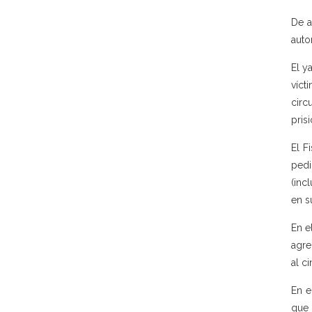
De a
auto
El y
víct
circ
prisi
El F
pedi
(inc
en s
En e
agre
al c
En e
que 