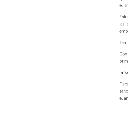
el T
Entr
las 
emoc
Tamb
Con 
prim
Info
Fisc
sanc
el a