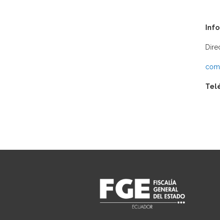
Inf
Dire
comu
Tel