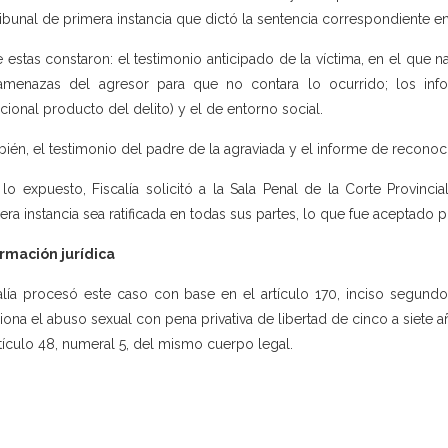
ribunal de primera instancia que dictó la sentencia correspondiente 
e estas constaron: el testimonio anticipado de la víctima, en el que 
amenazas del agresor para que no contara lo ocurrido; los info
ional producto del delito) y el de entorno social.
ién, el testimonio del padre de la agraviada y el informe de reconoc
lo expuesto, Fiscalía solicitó a la Sala Penal de la Corte Provin
era instancia sea ratificada en todas sus partes, lo que fue aceptado 
rmación jurídica
alía procesó este caso con base en el artículo 170, inciso segundo
iona el abuso sexual con pena privativa de libertad de cinco a siete 
rtículo 48, numeral 5, del mismo cuerpo legal.