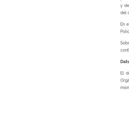
y de
del 
En e
Poli
Sobr
cont
Dato
El d
Orgá
mism