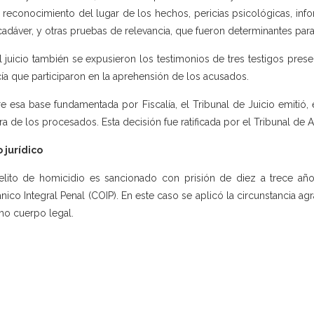
 reconocimiento del lugar de los hechos, pericias psicológicas, in
cadáver, y otras pruebas de relevancia, que fueron determinantes par
l juicio también se expusieron los testimonios de tres testigos pre
cía que participaron en la aprehensión de los acusados.
e esa base fundamentada por Fiscalía, el Tribunal de Juicio emitió, 
ra de los procesados. Esta decisión fue ratificada por el Tribunal de
 jurídico
elito de homicidio es sancionado con prisión de diez a trece años
nico Integral Penal (COIP). En este caso se aplicó la circunstancia agr
o cuerpo legal.