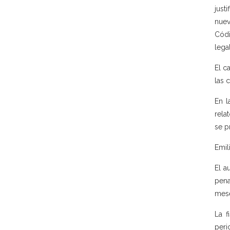
just
nuev
Códi
legal
El c
las 
En l
rela
se p
Emil
El a
pena
mese
La f
peri