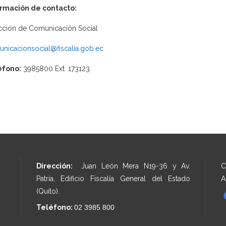
ormación de contacto:
cción de Comunicación Social
nicacionsocial@fiscalia.gob.ec
éfono:
3985800 Ext. 173123
Dirección:
Juan León Mera N19-36 y Av.
C
Patria, Edificio Fiscalía General del Estado
A
(Quito).
Teléfono:
02 3985 800