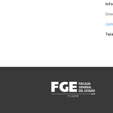
Inf
Dire
comu
Tel