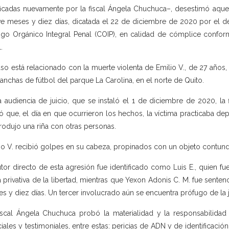
ificadas nuevamente por la fiscal Ángela Chuchuca–, desestimó aquel
e meses y diez días, dicatada el 22 de diciembre de 2020 por el deli
go Orgánico Integral Penal (COIP), en calidad de cómplice confor
.
aso está relacionado con la muerte violenta de Emilio V., de 27 años,
canchas de fútbol del parque La Carolina, en el norte de Quito.
a audiencia de juicio, que se instaló el 1 de diciembre de 2020, la
tó que, el día en que ocurrieron los hechos, la víctima practicaba d
rodujo una riña con otras personas.
io V. recibió golpes en su cabeza, propinados con un objeto contund
utor directo de esta agresión fue identificado como Luis E., quien 
 privativa de la libertad, mientras que Yexon Adonis C. M. fue sente
s y diez días. Un tercer involucrado aún se encuentra prófugo de la ju
iscal Ángela Chuchuca probó la materialidad y la responsabilid
ciales y testimoniales, entre estas: pericias de ADN y de identificac