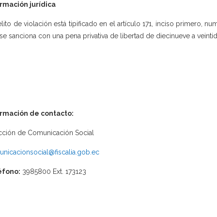
rmación jurídica
elito de violación está tipificado en el artículo 171, inciso primero, n
se sanciona con una pena privativa de libertad de diecinueve a veinti
ormación de contacto:
cción de Comunicación Social
nicacionsocial@fiscalia.gob.ec
éfono:
3985800 Ext. 173123