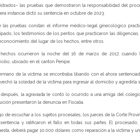
strados– las pruebas que demostraron la responsabilidad del proces
era instancia dictó su sentencia en octubre de 2023.
e las pruebas constan: el informe médico-legal ginecológico practi
cipado, los testimonios de los peritos que practicaron las diligencias
econocimiento del lugar de los hechos, entre otros.
 hechos ocurrieron la noche del 16 de marzo de 2017, cuando 
cilio, ubicado en el cantón Penipe.
ermano de la víctima se encontraba libando con el ahora sentencia
vechó la soledad de la víctima para ingresar al domicilio y agredirla
 después, la agraviada le contó lo ocurrido a una amiga del colegi
itución presentaron la denuncia en Fiscalía.
o de escuchar a los sujetos procesales, los jueces de la Corte Provi
 sentencia y ratificaron el fallo en todas sus partes. El procesado
esta, deberá pagar 10.000 dólares como reparación a la víctima y un