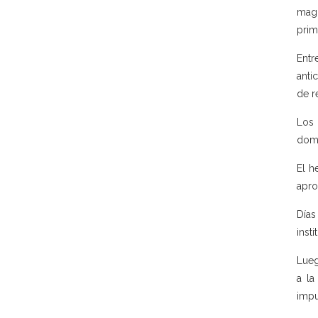
magi
prim
Entr
anti
de r
Los
domi
El h
apro
Días
inst
Lueg
a la
impu