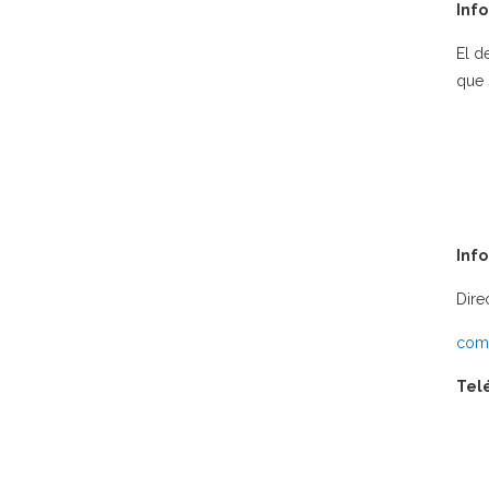
Info
El d
que 
Inf
Dire
comu
Tel