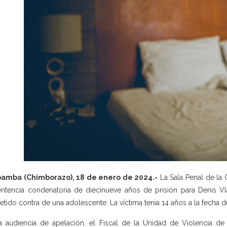
bamba (Chimborazo), 18 de enero de 2024.-
La Sala Penal de la C
entencia condenatoria de diecinueve años de prisión para Denis Vla
tido contra de una adolescente. La víctima tenía 14 años a la fecha d
a audiencia de apelación, el Fiscal de la Unidad de Violencia 