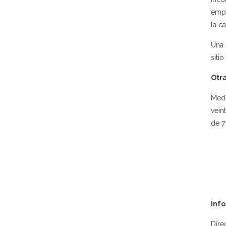
empe
la c
Una 
sitio
Otr
Medi
vein
de 7
Inf
Dire