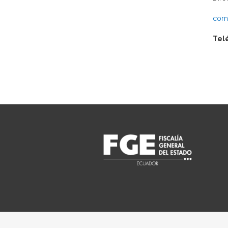
comu
Tel