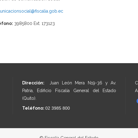
nicacionsocial@fiscalia.gob.ec
éfono:
3985800 Ext. 173123
Dirección:
Juan León Mera N19-36 y Av.
C
Patria, Edificio Fiscalía General del Estado
A
(Quito).
Teléfono:
02 3985 800