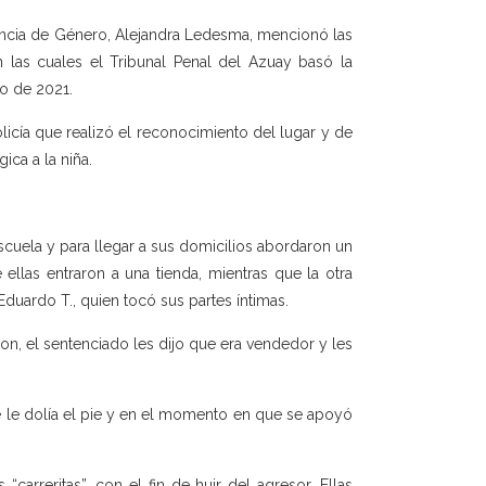
olencia de Género, Alejandra Ledesma, mencionó las
 las cuales el Tribunal Penal del Azuay basó la
ro de 2021.
olicía que realizó el reconocimiento del lugar y de
ica a la niña.
scuela y para llegar a sus domicilios abordaron un
llas entraron a una tienda, mientras que la otra
duardo T., quien tocó sus partes íntimas.
on, el sentenciado les dijo que era vendedor y les
ue le dolía el pie y en el momento en que se apoyó
carreritas”, con el fin de huir del agresor. Ellas