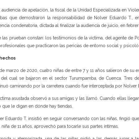
a audiencia de apelación, la fiscal de la Unidad Especializada en Vi
bas que demostraron la responsabilidad de Nolver Eduardo T., en
encia condenatoria, dictada al finalizar la audiencia de juicio, en febre
e las prueban constan: los testimonios de la víctima, del agente de P
profesionales que practicaron las pericias de entorno social y psicológ
 hechos
 de marzo de 2020, cuatro niñas de entre 7 y 11 años salieron de su e
 del cual se bajaron en el sector Turumpamba, de Cuenca. Tres de e
inuó caminando por la carretera cuando fue interceptada por Nolver E
íctima asustada observó a sus amigas y las llamó. Cuando ellas llegar
ó que le digan en dónde hay tiendas.
er Eduardo T. insistió en seguir conversando con las niñas, fingió q
a niña de 11 años, aprovechó para tocarle sus partes íntimas.
moda y atemorizada, una de las niñas pidió a las demás jugar a las “