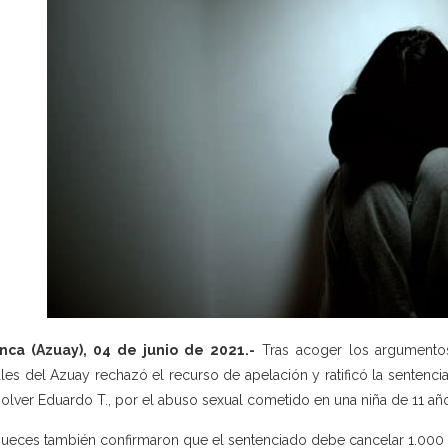
nca (Azuay), 04 de junio de 2021.-
Tras acoger los argumentos 
les del Azuay rechazó el recurso de apelación y ratificó la sentenci
olver Eduardo T., por el abuso sexual cometido en una niña de 11 añ
jueces también confirmaron que el sentenciado debe cancelar 1.000 d