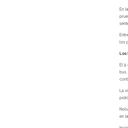
En l
prue
sent
Entr
los 
Los
El 9
bus,
cont
La v
pidi
Nolv
en l
Incó