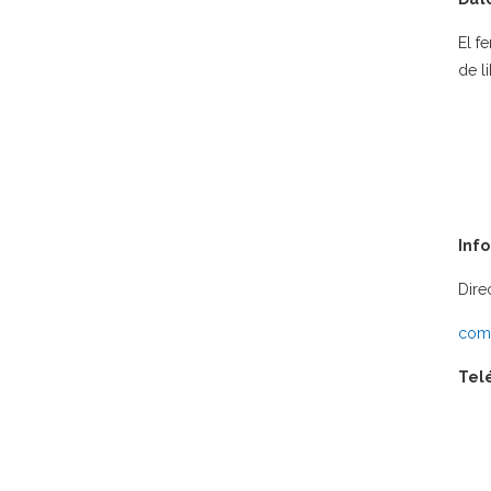
El f
de l
Inf
Dire
comu
Tel