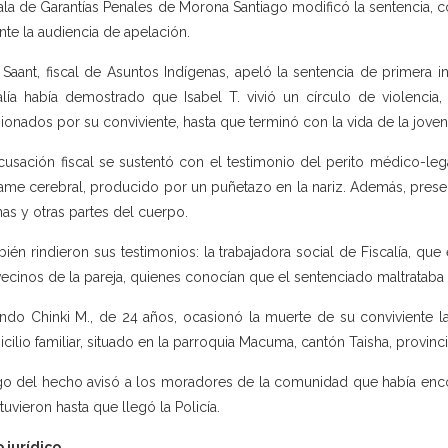
ala de Garantías Penales de Morona Santiago modificó la sentencia, 
nte la audiencia de apelación.
 Saant, fiscal de Asuntos Indígenas, apeló la sentencia de primera i
alía había demostrado que Isabel T. vivió un círculo de violencia,
ionados por su conviviente, hasta que terminó con la vida de la jove
cusación fiscal se sustentó con el testimonio del perito médico-lega
ame cerebral, producido por un puñetazo en la nariz. Además, presen
nas y otras partes del cuerpo.
ién rindieron sus testimonios: la trabajadora social de Fiscalía, que es
vecinos de la pareja, quienes conocían que el sentenciado maltrataba a
ndo Chinki M., de 24 años, ocasionó la muerte de su conviviente l
cilio familiar, situado en la parroquia Macuma, cantón Taisha, provin
o del hecho avisó a los moradores de la comunidad que había encon
etuvieron hasta que llegó la Policía.
 jurídico