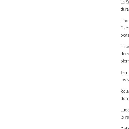
La S
dura
Lino
Fisc
ocas
La a
derr
pier
Tamb
los 
Rola
domi
Lueg
lo r
Dato