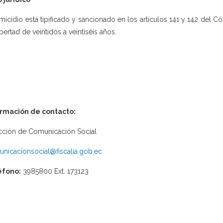
emicidio está tipificado y sancionado en los artículos 141 y 142 del C
ibertad de veintidós a veintiséis años.
ormación de contacto:
cción de Comunicación Social
nicacionsocial@fiscalia.gob.ec
éfono:
3985800 Ext. 173123