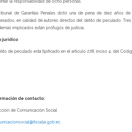
entar la responsabilidad de ocho personas.
ribunal de Garantías Penales dictó una de pena de diez años de 
esados, en calidad de autores directos del delito de peculado. Tre
demás implicados están prófugos de justicia.
 jurídico
elito de peculado está tipificado en el artículo 278, inciso 4, del Códi
ormación de contacto:
cción de Comunicación Social
nicacionsocial@fiscalia.gob.ec