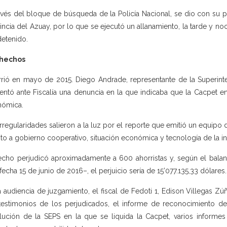
avés del bloque de búsqueda de la Policía Nacional, se dio con su 
incia del Azuay, por lo que se ejecutó un allanamiento, la tarde y n
detenido.
 hechos
rió en mayo de 2015. Diego Andrade, representante de la Superinte
entó ante Fiscalía una denuncia en la que indicaba que la Cacpet en
nómica.
irregularidades salieron a la luz por el reporte que emitió un equipo d
to a gobierno cooperativo, situación económica y tecnología de la i
echo perjudicó aproximadamente a 600 ahorristas y, según el balanc
fecha 15 de junio de 2016–, el perjuicio sería de 15’077.135,33 dólares.
a audiencia de juzgamiento, el fiscal de Fedoti 1, Edison Villegas Zúñ
testimonios de los perjudicados, el informe de reconocimiento del
lución de la SEPS en la que se liquida la Cacpet, varios informes