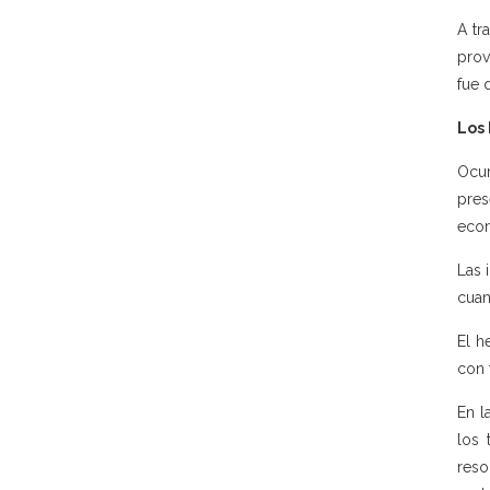
A tr
prov
fue 
Los
Ocur
pres
eco
Las 
cuan
El h
con 
En l
los 
reso