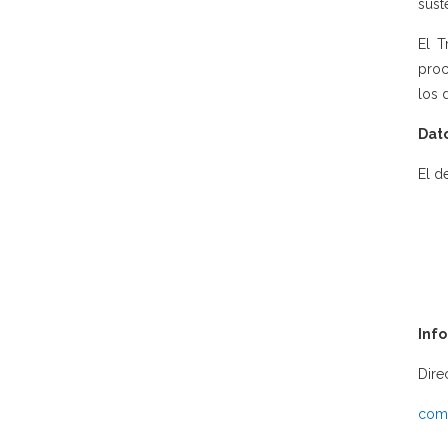
sust
El T
proc
los 
Dato
El d
Inf
Dire
comu