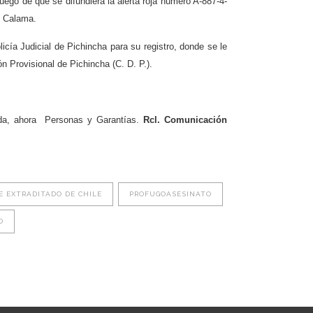
uego de que se difundiera la alerta roja número A-887-4-
en Calama.
icía Judicial de Pichincha para su registro, donde se le
n Provisional de Pichincha (C. D. P.).
 vida, ahora Personas y Garantías.
Rcl. Comunicación
E EXTRADITADO DE CHILE
PROFUGOASESINATO
O