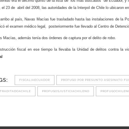
tenido era el décimo quinto de la lista de “los más buscados” de Ecuador, y l
 el 23 de abril del 2008, las autoridades de la Interpol de Chile lo ubicaron 
arribo al país, Navas Macías fue trasladado hasta las instalaciones de la Pol
icó el examen médico legal, posteriormente fue llevado al Centro de Detenció
s Macías, además tenía dos órdenes de captura por el delito de robo.
nstrucción fiscal en ese tiempo la llevaba la Unidad de delitos contra la
al
GS:
FISCALIAECUADOR
PRÓFUGO POR PRESUNTO ASESINATO FU
TRADITADOACHILE
PROFUGOSJUSTICIACHILENO
PROFUGOCHILEN