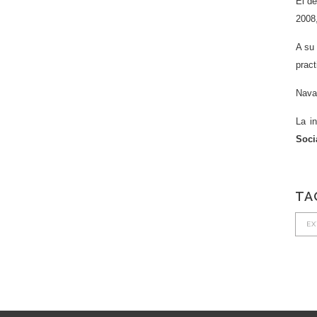
El de
2008,
A su 
pract
Nava
La i
Soci
TA
EX