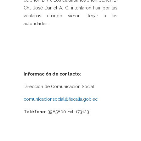
de Jhon B. (+). Los ciudadanos Jhon Steven B.
Ch., José Daniel A. C. intentaron huir por las
ventanas cuando vieron llegar a las
autoridades.
Información de contacto:
Dirección de Comunicación Social
comunicacionsocial@fiscalia.gob.ec
Teléfono:
3985800 Ext. 173123