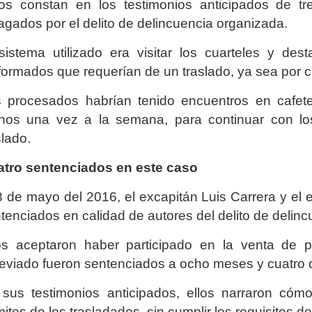
os constan en los testimonios anticipados de tre
agados por el delito de delincuencia organizada.
sistema utilizado era visitar los cuarteles y des
formados que requerían de un traslado, ya sea por 
 procesados habrían tenido encuentros en cafeter
os una vez a la semana, para continuar con los 
slado.
tro sentenciados en este caso
3 de mayo del 2016, el excapitán Luis Carrera y el
tenciados en calidad de autores del delito de delin
os aceptaron haber participado en la venta de p
eviado fueron sentenciados a ocho meses y cuatro d
sus testimonios anticipados, ellos narraron c
mites de los trasladados, sin cumplir los requisitos de