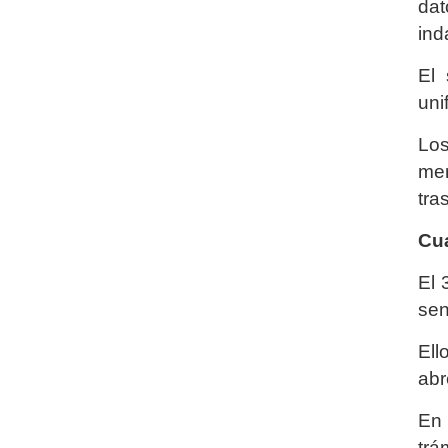
dat
ind
El 
uni
Los
men
tra
Cua
El 
sen
Ell
abr
En 
trá