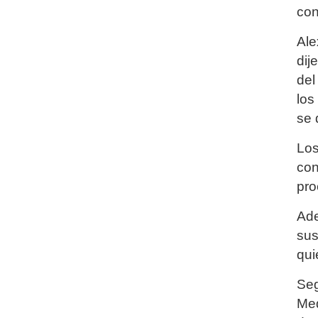
con
Ale
dij
del
los
se 
Los
con
pro
Ade
sus
qui
Seg
Med