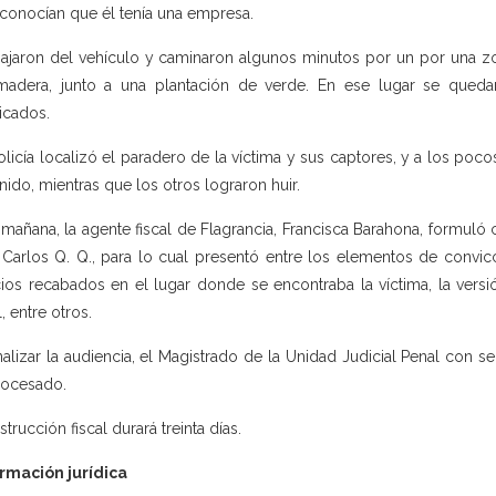
conocían que él tenía una empresa.
ajaron del vehículo y caminaron algunos minutos por un por una 
adera, junto a una plantación de verde. En ese lugar se qued
icados.
olicía localizó el paradero de la víctima y sus captores, y a los poco
nido, mientras que los otros lograron huir.
 mañana, la agente fiscal de Flagrancia, Francisca Barahona, formuló 
 Carlos Q. Q., para lo cual presentó entre los elementos de convicc
cios recabados en el lugar donde se encontraba la víctima, la vers
, entre otros.
inalizar la audiencia, el Magistrado de la Unidad Judicial Penal con 
rocesado.
strucción fiscal durará treinta días.
rmación jurídica