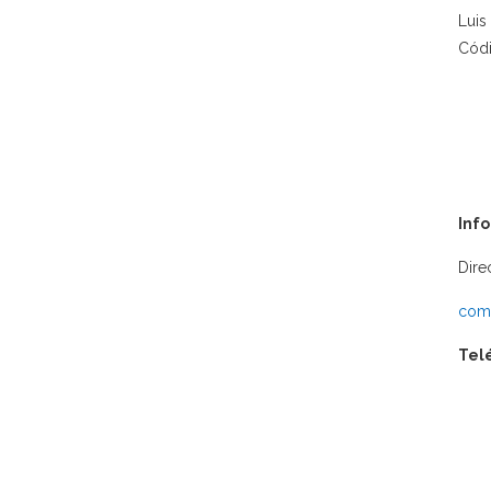
Luis
Códi
Inf
Dire
comu
Tel