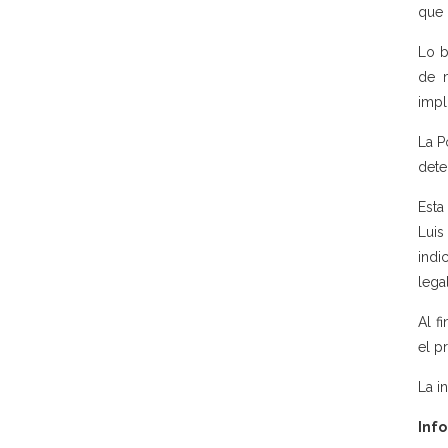
que 
Lo b
de m
impl
La P
dete
Esta
Luis
indi
legal
Al f
el p
La in
Info