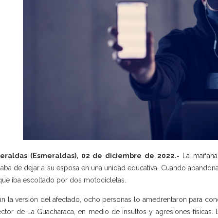
eraldas (Esmeraldas), 02 de diciembre de 2022.-
La mañana 
aba de dejar a su esposa en una unidad educativa. Cuando abandonab
 que iba escoltado por dos motocicletas.
n la versión del afectado, ocho personas lo amedrentaron para conduc
ector de La Guacharaca, en medio de insultos y agresiones físicas. L