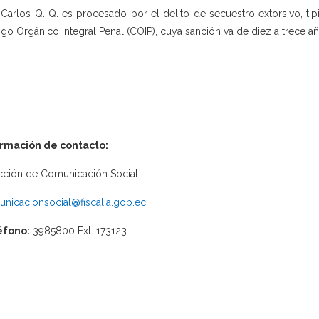
 Carlos Q. Q. es procesado por el delito de secuestro extorsivo, tipi
go Orgánico Integral Penal (COIP), cuya sanción va de diez a trece año
ormación de contacto:
cción de Comunicación Social
nicacionsocial@fiscalia.gob.ec
éfono:
3985800 Ext. 173123