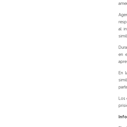
amen
Agen
resp
al i
simi
Dura
en e
apre
En l
simi
part
Los 
pris
Info