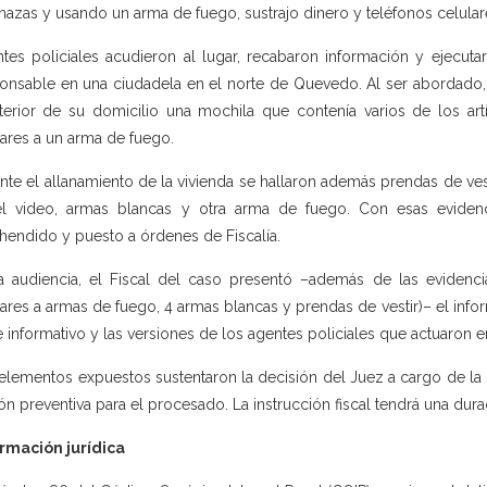
azas y usando un arma de fuego, sustrajo dinero y teléfonos celular
tes policiales acudieron al lugar, recabaron información y ejecuta
onsable en una ciudadela en el norte de Quevedo. Al ser abordado, Wi
nterior de su domicilio una mochila que contenía varios de los art
lares a un arma de fuego.
nte el allanamiento de la vivienda se hallaron además prendas de ves
l video, armas blancas y otra arma de fuego. Con esas evidenci
hendido y puesto a órdenes de Fiscalía.
a audiencia, el Fiscal del caso presentó –además de las evidencia
lares a armas de fuego, 4 armas blancas y prendas de vestir)– el inf
e informativo y las versiones de los agentes policiales que actuaron e
elementos expuestos sustentaron la decisión del Juez a cargo de la d
ión preventiva para el procesado. La instrucción fiscal tendrá una durac
rmación jurídica