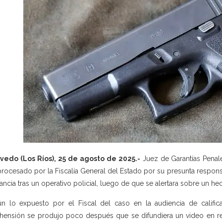
edo (Los Ríos), 25 de agosto de 2025.-
Juez de Garantías Penale
procesado por la Fiscalía General del Estado por su presunta respons
rancia tras un operativo policial, luego de que se alertara sobre un h
n lo expuesto por el Fiscal del caso en la audiencia de calific
hensión se produjo poco después que se difundiera un video en re