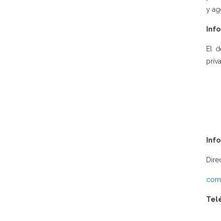
y ag
Info
El d
priv
Inf
Dire
comu
Tel