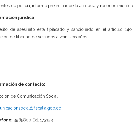
entes de policía, informe preliminar de la autopsia y reconocimiento 
rmación jurídica
elito de asesinato está tipificado y sancionado en el artículo 14
ación de libertad de veintidós a veintiséis años.
ormación de contacto:
cción de Comunicación Social
nicacionsocial@fiscalia.gob.ec
éfono:
3985800 Ext. 173123