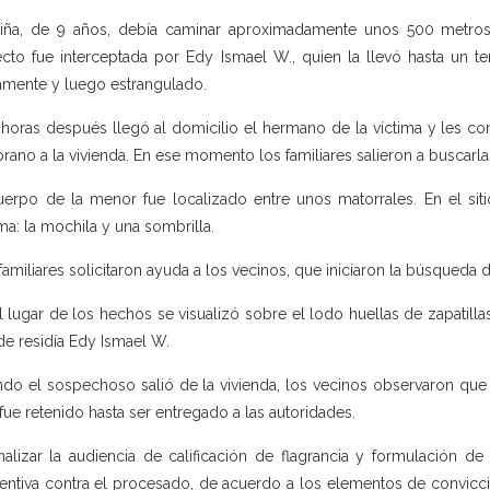
iña, de 9 años, debía caminar aproximadamente unos 500 metros 
ecto fue interceptada por Edy Ismael W., quien la llevó hasta un t
camente y luego estrangulado.
horas después llegó al domicilio el hermano de la víctima y les co
rano a la vivienda. En ese momento los familiares salieron a buscarla
uerpo de la menor fue localizado entre unos matorrales. En el sit
ima: la mochila y una sombrilla.
familiares solicitaron ayuda a los vecinos, que iniciaron la búsqueda 
l lugar de los hechos se visualizó sobre el lodo huellas de zapatilla
e residía Edy Ismael W.
do el sospechoso salió de la vivienda, los vecinos observaron que ten
fue retenido hasta ser entregado a las autoridades.
inalizar la audiencia de calificación de flagrancia y formulación d
entiva contra el procesado, de acuerdo a los elementos de convicció