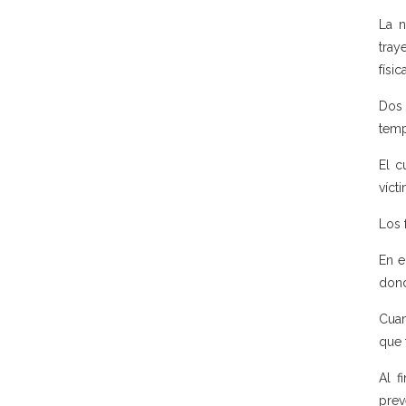
La n
tray
físi
Dos 
temp
El c
víct
Los 
En e
dond
Cuan
que 
Al f
prev