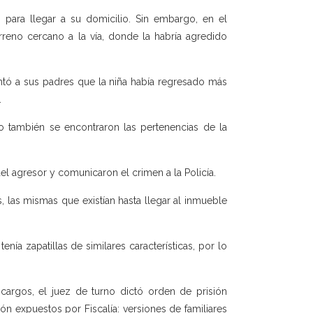
para llegar a su domicilio. Sin embargo, en el
erreno cercano a la vía, donde la habría agredido
ntó a sus padres que la niña había regresado más
.
io también se encontraron las pertenencias de la
del agresor y comunicaron el crimen a la Policía.
s, las mismas que existían hasta llegar al inmueble
ía zapatillas de similares características, por lo
e cargos, el juez de turno dictó orden de prisión
n expuestos por Fiscalía: versiones de familiares