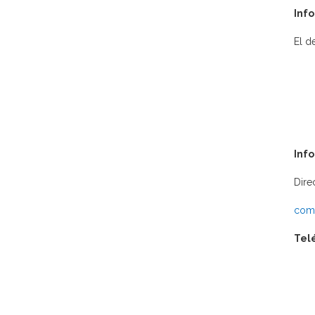
Info
El d
Inf
Dire
comu
Tel