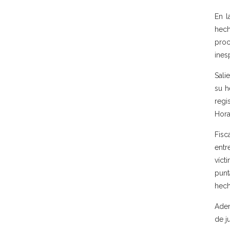
En l
hech
proc
ines
Sali
su h
regis
Hora
Fisc
entr
víct
punt
hech
Adem
de j