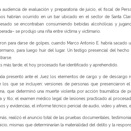
a audiencia de evaluación y preparatoria de juicio, el fiscal de Per
os habrían ocurrido en un bar ubicado en el sector de Santa Cla
esado se encontraban consumiendo bebidas alcohólicas y jugan
perada– se produjo una riña entre víctima y victimario.
eron para darse de golpes, cuando Marco Antonio E. habría sacado u
ermano, para luego huir del lugar. Un testigo presencial del hecho
trarse.
s más tarde, el hoy procesado fue identificado y aprehendido.
alía presentó ante el Juez los elementos de cargo y de descargo rec
e los que se incluyen: versiones de personas que presenciaron el 
ima, que determinó una muerte violenta por acción traumática de p
a y filo; el examen médico legal de lesiones practicado al procesa
os y evidencias, el informe técnico pericial de audio, video y afines, 
ás, realizó el anuncio total de las pruebas documentales, testimonial
uicio, mismas que determinarían la materialidad del delito y la respo