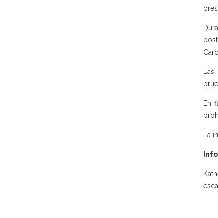
pres
Dura
post
Carc
Las 
prue
En f
proh
La i
Info
Kath
esca