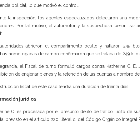
encia policial, lo que motivó el control.
nte la inspección, los agentes especializados detectaron una modifi
eriores. Por tal motivo, el automotor y la sospechosa fueron trasl
hi.
autoridades abrieron el compartimento oculto y hallaron 249 bloqu
bas homologadas de campo confirmaron que se trataba de 249 kilos
lagrancia, el Fiscal de turno formuló cargos contra Katherine C. El 
ibición de enajenar bienes y la retención de las cuentas a nombre de
nstrucción fiscal de este caso tendrá una duración de treinta días.
rmación jurídica
erine C. es procesada por el presunto delito de tráfico ilícito de sus
la, previsto en el artículo 220, literal d, del Código Orgánico Integral 