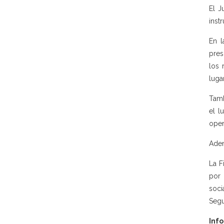
El J
inst
En l
pres
los 
luga
Tamb
el l
oper
Adem
La F
por 
soci
Segu
Info