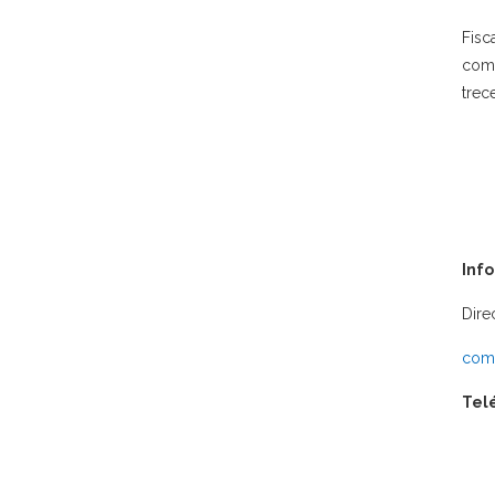
Fisc
come
trec
Inf
Dire
comu
Tel