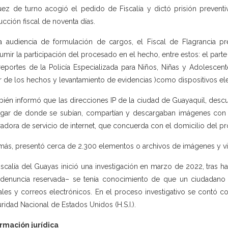
uez de turno acogió el pedido de Fiscalía y dictó prisión preventi
rucción fiscal de noventa días.
a audiencia de formulación de cargos, el Fiscal de Flagrancia p
umir la participación del procesado en el hecho, entre estos: el parte 
reportes de la Policía Especializada para Niños, Niñas y Adolescen
r de los hechos y levantamiento de evidencias )como dispositivos ele
ién informó que las direcciones IP de la ciudad de Guayaquil, descub
ugar de donde se subían, compartían y descargaban imágenes con co
adora de servicio de internet, que concuerda con el domicilio del p
ás, presentó cerca de 2.300 elementos o archivos de imágenes y vide
iscalía del Guayas inició una investigación en marzo de 2022, tras h
denuncia reservada– se tenía conocimiento de que un ciudadano e
ales y correos electrónicos. En el proceso investigativo se contó co
ridad Nacional de Estados Unidos (H.S.I.).
rmación jurídica