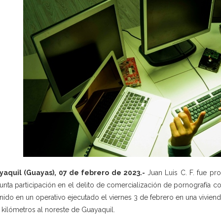
yaquil (Guayas), 07 de febrero de 2023.-
Juan Luis C. F. fue pr
unta participación en el delito de comercialización de pornografía con
nido en un operativo ejecutado el viernes 3 de febrero en una viviend
 kilómetros al noreste de Guayaquil.