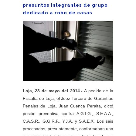
presuntos integrantes de grupo
dedicado a robo de casas
Loja, 23 de mayo del 2014.-
A pedido de la
Fiscalía de Loja, el Juez Tercero de Garantías
Penales de Loja, Juan Cuenca Peralta, dictó
prisión preventiva contra A.G.I.G., S.E.A.A.,
C.A.S.R., G.G.R.F., Y.J.A. y S.A.E.X. Los seis
procesados, presuntamente, conformaban una