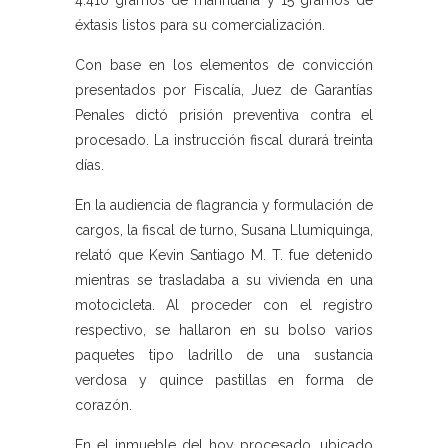
4.410 gramos de marihuana y 15 gramos de
éxtasis listos para su comercialización.
Con base en los elementos de convicción
presentados por Fiscalía, Juez de Garantías
Penales dictó prisión preventiva contra el
procesado. La instrucción fiscal durará treinta
días.
En la audiencia de flagrancia y formulación de
cargos, la fiscal de turno, Susana Llumiquinga,
relató que Kevin Santiago M. T. fue detenido
mientras se trasladaba a su vivienda en una
motocicleta. Al proceder con el registro
respectivo, se hallaron en su bolso varios
paquetes tipo ladrillo de una sustancia
verdosa y quince pastillas en forma de
corazón.
En el inmueble del hoy procesado, ubicado