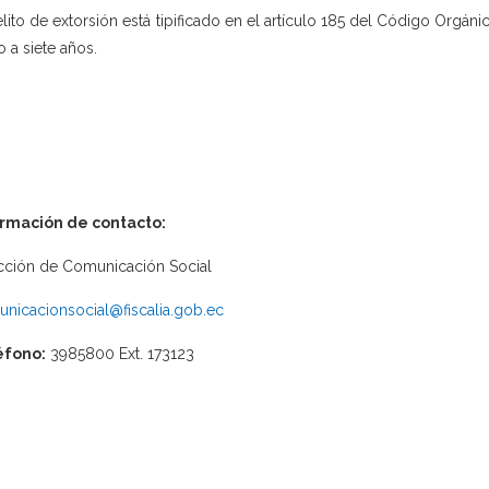
elito de extorsión está tipificado en el artículo 185 del Código Orgánic
o a siete años.
ormación de contacto:
cción de Comunicación Social
nicacionsocial@fiscalia.gob.ec
éfono:
3985800 Ext. 173123