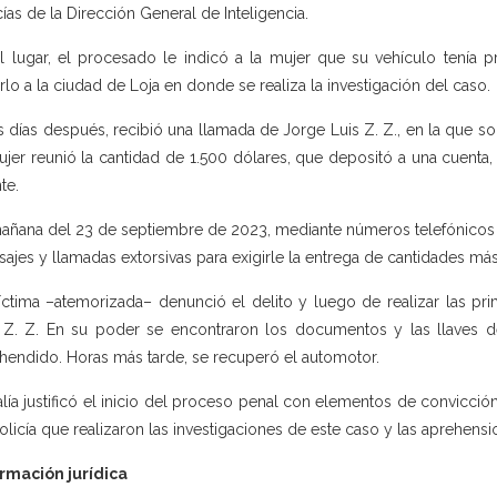
cías de la Dirección General de Inteligencia.
l lugar, el procesado le indicó a la mujer que su vehículo tenía 
arlo a la ciudad de Loja en donde se realiza la investigación del caso.
 días después, recibió una llamada de Jorge Luis Z. Z., en la que so
ujer reunió la cantidad de 1.500 dólares, que depositó a una cuenta,
te.
añana del 23 de septiembre de 2023, mediante números telefónicos d
ajes y llamadas extorsivas para exigirle la entrega de cantidades más
íctima –atemorizada– denunció el delito y luego de realizar las prim
 Z. Z. En su poder se encontraron los documentos y las llaves d
hendido. Horas más tarde, se recuperó el automotor.
alía justificó el inicio del proceso penal con elementos de convicció
olicía que realizaron las investigaciones de este caso y las aprehensio
rmación jurídica