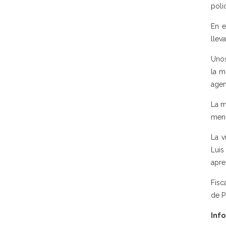
poli
En e
llev
Unos
la m
agen
La m
mens
La v
Luis
apre
Fisc
de P
Info