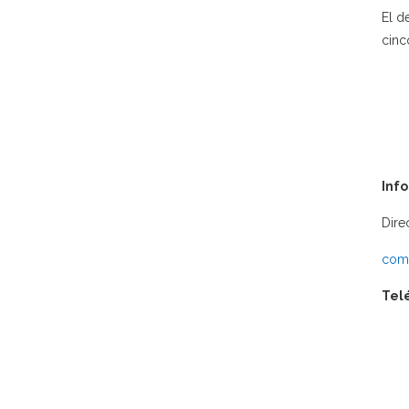
El d
cinc
Inf
Dire
comu
Tel