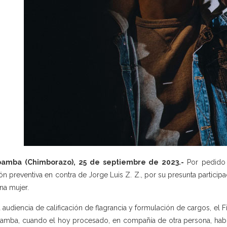
bamba (Chimborazo), 25 de septiembre de 2023.-
Por pedido 
ión preventiva en contra de Jorge Luis Z. Z., por su presunta particip
na mujer.
a audiencia de calificación de flagrancia y formulación de cargos, el 
amba, cuando el hoy procesado, en compañía de otra persona, habr