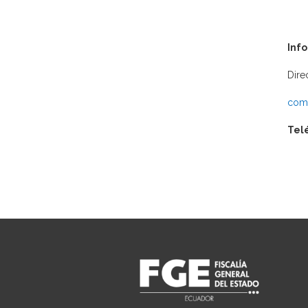
Inf
Dire
comu
Tel