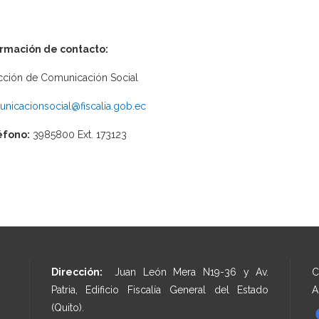
ormación de contacto:
cción de Comunicación Social
nicacionsocial@fiscalia.gob.ec
éfono:
3985800 Ext. 173123
Dirección:
Juan León Mera N19-36 y Av.
C
Patria, Edificio Fiscalía General del Estado
A
(Quito).