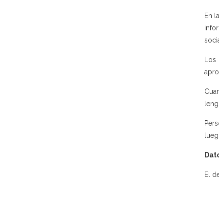
En l
info
soci
Los 
apro
Cuan
leng
Pers
lueg
Dato
El d