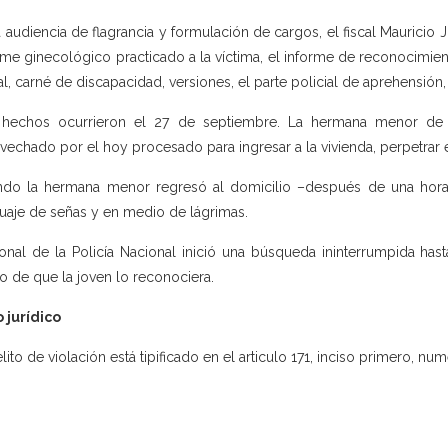
a audiencia de flagrancia y formulación de cargos, el fiscal Mauricio J
rme ginecológico practicado a la víctima, el informe de reconocimien
al, carné de discapacidad, versiones, el parte policial de aprehensión,
hechos ocurrieron el 27 de septiembre. La hermana menor de l
vechado por el hoy procesado para ingresar a la vivienda, perpetrar el
do la hermana menor regresó al domicilio –después de una hora–
uaje de señas y en medio de lágrimas.
onal de la Policía Nacional inició una búsqueda ininterrumpida ha
o de que la joven lo reconociera.
 jurídico
elito de violación está tipificado en el articulo 171, inciso primero, nu