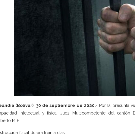
eandía (Bolívar), 30 de septiembre de 2020.-
Por la presunta v
apacidad intelectual y física, Juez Multicompetente del cantón 
erto R. P.
strucción fiscal durará treinta días.