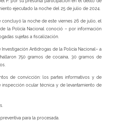
el P. por su presunta participación en el delito de
amiento ejecutado la noche del 25 de julio de 2024.
e concluyó la noche de este viernes 26 de julio, el
 de la Policía Nacional conoció – por información
gadas sujetas a fiscalización.
 Investigación Antidrogas de la Policía Nacional– a
 hallaron 750 gramos de cocaína, 30 gramos de
os.
ntos de convicción: los partes informativos y de
e inspección ocular técnica y de levantamiento de
s.
 preventiva para la procesada.