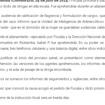
amba (Chimborazo), 29 de julio de 2024.-
Fiscalía procesa a Isab
ico ilícito de drogas en alta escala. Fue aprehendida durante un allan
a audiencia de calificación de flagrancia y formulación de cargos, qu
al del caso informó que la Unidad de Inteligencia de Antinarcóticos
rvada– que en el domicilio de la mujer se guardaban sustancias catalo
nte el allanamiento –ejecutado por Fiscalía y la Dirección Nacional de
nmueble en Riobamba, Isabel P. fue aprehendida. En su poder se
huana, tres teléfonos celulares y una balanza digital, entre otros indici
 justificar el inicio del proceso penal, se presentaron como eleme
hensión, las versiones de los agentes aprehensores, los informes d
cios, y el acta de pesaje de la droga encontrada.
tos se sumaron los informes de seguimientos y vigilancias, entre otro
uez que conoció la causa acogió el pedido de Fiscalía y dictó prisión
erre de la instrucción fiscal será en treinta días.