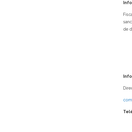
Info
Fisc
sanc
de d
Inf
Dire
comu
Tel