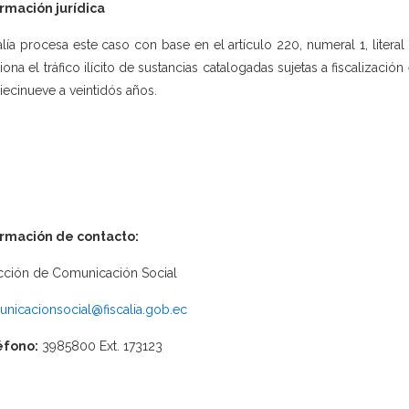
rmación jurídica
alía procesa este caso con base en el artículo 220, numeral 1, litera
iona el tráfico ilícito de sustancias catalogadas sujetas a fiscalización
iecinueve a veintidós años.
ormación de contacto:
cción de Comunicación Social
nicacionsocial@fiscalia.gob.ec
éfono:
3985800 Ext. 173123