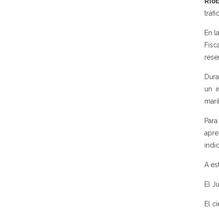
Riob
tráf
En l
Fisc
rese
Dura
un i
mari
Para
apre
indi
A es
El J
El ci