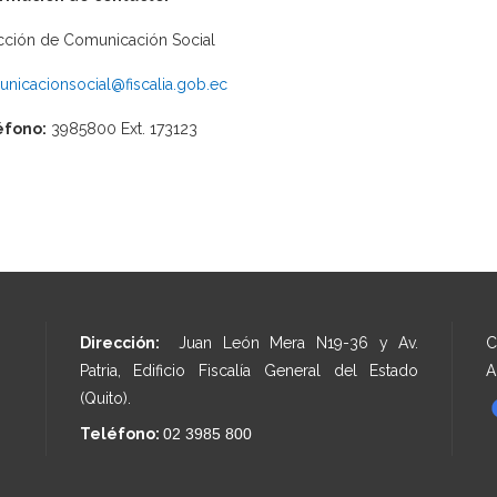
cción de Comunicación Social
nicacionsocial@fiscalia.gob.ec
éfono:
3985800 Ext. 173123
Dirección:
Juan León Mera N19-36 y Av.
C
Patria, Edificio Fiscalía General del Estado
A
(Quito).
Teléfono:
02 3985 800