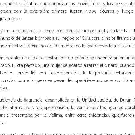
os que le señalaban que conocían sus movimientos y los de sus all
edían con la extorsión: primero fueron 4.000 dólares y luego 
quilamente”.
a víctima no accedía, amenazaron con atentar contra él y su familia –
anunció de lanzar bombas a su negocio: “Colabora si no te tiramos
movimientos”, decía uno de los mensajes de texto enviado a su celular
enunciante les dijo a sus extorsionadores que se encontraran en un c
citado. El día pactado, una mujer se acercó a retirar el dinero, cuan
hecho– procedió con la aprehensión de la presunta extorsionad
lucradas con ella, pero –a pesar del operativo– no se encontró a 
tiva.
udiencia de flagrancia, desarrollada en la Unidad Judicial de Durán
arte informativo y de aprehensión, la versión de los agentes apre
ncia presentada por la víctima, entre otras evidencias, que fuero
ial.
uez de Garantías Penales de turno dictó prisión preventiva para Doris 