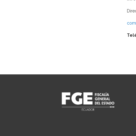
Dire
comu
Tel