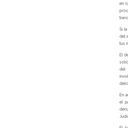
en l
proc
tran
Si l
del 
tus 
El d
soli
del 
invo
delic
En a
el p
denu
Judic
El J