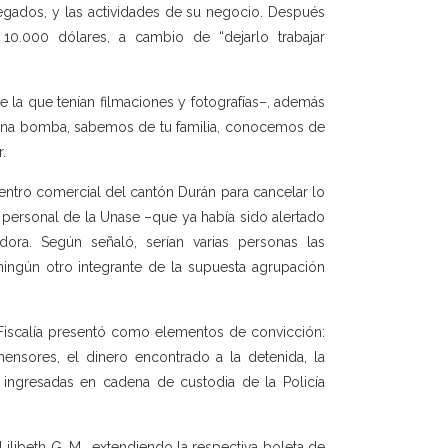
egados, y las actividades de su negocio. Después
10.000 dólares, a cambio de “dejarlo trabajar
de la que tenían filmaciones y fotografías–, además
 una bomba, sabemos de tu familia, conocemos de
.
entro comercial del cantón Durán para cancelar lo
do personal de la Unase –que ya había sido alertado
ora. Según señaló, serían varias personas las
ningún otro integrante de la supuesta agrupación
, Fiscalía presentó como elementos de convicción:
hensores, el dinero encontrado a la detenida, la
n ingresadas en cadena de custodia de la Policía
Lilibeth G. M., extendiendo la respectiva boleta de