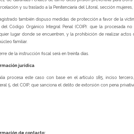
rcelación y su traslado a la Penitenciaría del Litoral, sección mujeres,
agistrado también dispuso medidas de protección a favor de la vícti
, del Código Orgánico Integral Penal (COIP): que la procesada no s
quier lugar donde se encuentren, y la prohibición de realizar actos 
núcleo familiar.
erre de la instrucción fiscal será en treinta días.
rmación jurídica
alía procesa este caso con base en el artículo 185, inciso tercero
ral 5, del COIP, que sanciona el delito de extorsión con pena privativa
ormación de contacto: