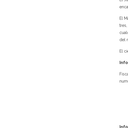
enca
El M
tres
cual
del 
El ci
Info
Fisc
nume
Inf