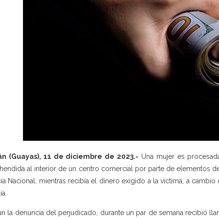
án (Guayas), 11 de diciembre de 2023.-
Una mujer es procesada p
hendida al interior de un centro comercial por parte de elementos de
cía Nacional, mientras recibía el dinero exigido a la víctima, a cambio 
ia.
n la denuncia del perjudicado, durante un par de semana recibió 