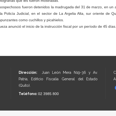
otografías que les fueron mostradas.
sospechosos fueron detenidos la madrugada del 31 de marzo, en un all
la Policía Judicial, en el sector de La Argelia Alta, sur oriente de 
opunzantes como cuchillos y picahielos.
ueza anunció el inicio de la instrucción fiscal por un período de 45 días
Dirección:
Juan León Mera N19-36 y Av.
C
Patria, Edificio Fiscalía General del Estado
A
(Quito).
Teléfono:
02 3985 800