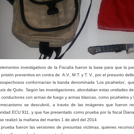
elementos investigativos de la Fiscalía fueron la base para que la j
 prisión preventiva en contra de A.V., M.T. y T. V., por el presunto delito
sospechosos conformarían la banda denominada ‘Los picahielos’, que
axis de Quito. Según las investigaciones, abordaban estas unidades d
s conductores con armas de fuego y armas blancas, como picahielos y l
mecanismo se descubrió, a través de las imágenes que fueron re
ridad ECU 911, y que fue presentado como prueba por la fiscal Diana 
se realizó la mañana del martes 1 de abril del 2014.
 prueba fueron las versiones de presuntas víctimas, quienes reconoc