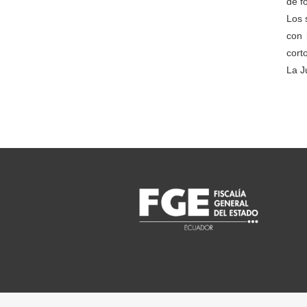
de f
Los 
con 
cort
La J