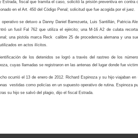
 Estrada, fiscal que tramita el caso, solicitó la prisión preventiva en contra 
onado en el Art. 450 del Código Penal; solicitud que fue acogida por el juez.
l operativo se detuvo a Danny Daniel Barrezueta, Luis Santillán, Patricia 
tró un fusil Fal 762 que utiliza el ejército; una M-16 A2 de culata recorta
onal; una pistola marca Reck calibre 25 de procedencia alemana y una sue
utilizados en actos ilícitos.
dentificación de los detenidos se logró a través del rastreo de los número
oza, cuyas llamadas se registraron en las antenas del lugar donde fue victima
echo ocurrió el 13 de enero de 2012. Richard Espinoza y su hijo viajaban en
nas vestidas como policías en un supuesto operativo de rutina. Espinoza pus
ras su hijo se salvó del plagio, dijo el fiscal Estrada.