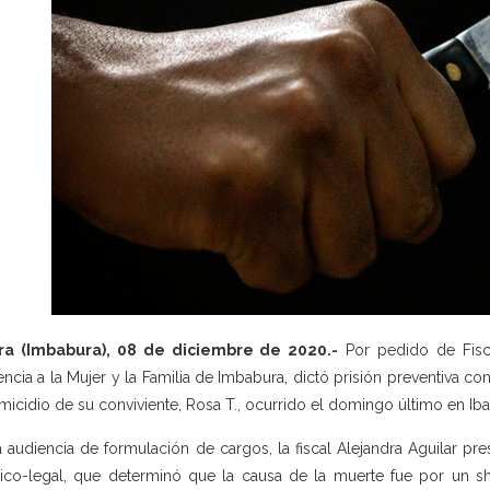
rra (Imbabura), 08 de diciembre de 2020.-
Por pedido de Fisca
encia a la Mujer y la Familia de Imbabura, dictó prisión preventiva c
emicidio de su conviviente, Rosa T., ocurrido el domingo último en Iba
a audiencia de formulación de cargos, la fiscal Alejandra Aguilar 
co-legal, que determinó que la causa de la muerte fue por un s