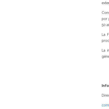
exte
Cons
por 
50 a
La F
proc
La i
géne
Inf
Dire
comu