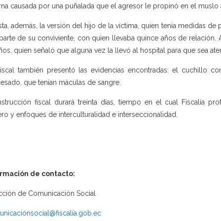
rna causada por una puñalada que el agresor le propinó en el muslo a
ta, además, la versión del hijo de la víctima, quien tenía medidas de 
parte de su conviviente, con quien llevaba quince años de relación. 
ños, quien señaló que alguna vez la llevó al hospital para que sea ate
iscal también presentó las evidencias encontradas: el cuchillo co
esado, que tenían máculas de sangre.
nstrucción fiscal durará treinta días, tiempo en el cual Fiscalía pr
ro y enfoques de interculturalidad e interseccionalidad.
ormación de contacto:
cción de Comunicación Social
nicacionsocial@fiscalia.gob.ec