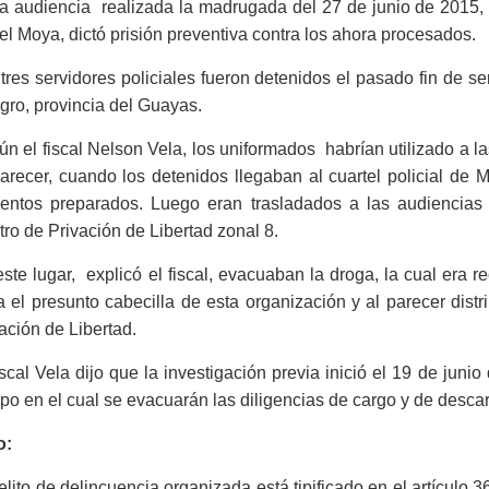
a audiencia realizada la madrugada del 27 de junio de 2015, 
l Moya, dictó prisión preventiva contra los ahora procesados.
tres servidores policiales fueron detenidos el pasado fin de s
gro, provincia del Guayas.
n el fiscal Nelson Vela, los uniformados habrían utilizado a l
arecer, cuando los detenidos llegaban al cuartel policial de 
mentos preparados. Luego eran trasladados a las audiencias 
ro de Privación de Libertad zonal 8.
ste lugar, explicó el fiscal, evacuaban la droga, la cual era 
a el presunto cabecilla de esta organización y al parecer distr
ación de Libertad.
iscal Vela dijo que la investigación previa inició el 19 de junio
po en el cual se evacuarán las diligencias de cargo y de desca
o:
elito de delincuencia organizada está tipificado en el artículo