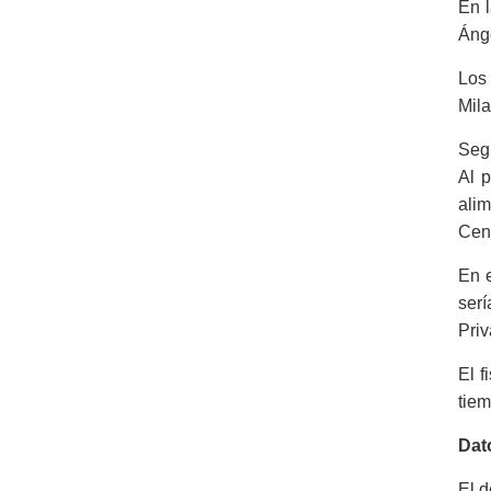
En l
Ánge
Los 
Mila
Segú
Al p
ali
Cent
En e
serí
Priv
El f
tiem
Dat
El d