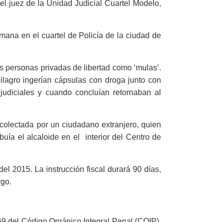
el juez de la Unidad Judicial Cuartel Modelo,
emana en el cuartel de Policía de la ciudad de
as personas privadas de libertad como ‘mulas’.
Milagro ingerían cápsulas con droga junto con
judiciales y cuando concluían retornaban al
recolectada por un ciudadano extranjero, quien
ibuía el alcaloide en el interior del Centro de
 del 2015. La instrucción fiscal durará 90 días,
rgo.
 369 del Código Orgánico Integral Penal (COIP),