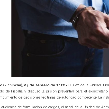
o (Pichincha), 04 de febrero de 2022.-
El juez de la Unidad Judi
do de Fiscalía y dispuso la prisión preventiva para el exsecretar
mplimiento de decisiones legítimas de autoridad competente. La instru
a audiencia de formulación de cargos, el fiscal de la Unidad de Admin