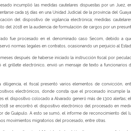
esado incumplió las medidas cautelares dispuestas por un Juez, en
entarse cada 15 días en una Unidad Judicial de la provincia del Guaya
cación del dispositivo de vigilancia electrónica; medidas cautela
to del 2018 en la audiencia de formulación de cargos por un presunt
rado fue procesado en el denominado caso Secom, debido a que
servó normas legales en contratos, ocasionando un perjuicio al Esta
meses después de haberse iniciado la instrucción fiscal por pecula
ró el grillete electrónico, envió un mensaje de texto a funcionarios
a diligencia, el fiscal presentó varios elementos de convicción, en
ositivos electrónicos, donde consta que el procesado incumple la 
s el dispositivo colocado a Alvarado generó más de 1300 alertas; el 
2018 se encontró el dispositivo electrónico del procesado en medio
or de Guápulo. A esto se sumó, el informe de reconocimiento del lu
mos movimientos migratorios del procesado, entre otras.