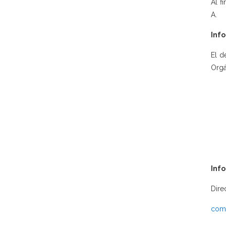
Al f
A.
Info
El d
Orgá
Inf
Dire
comu