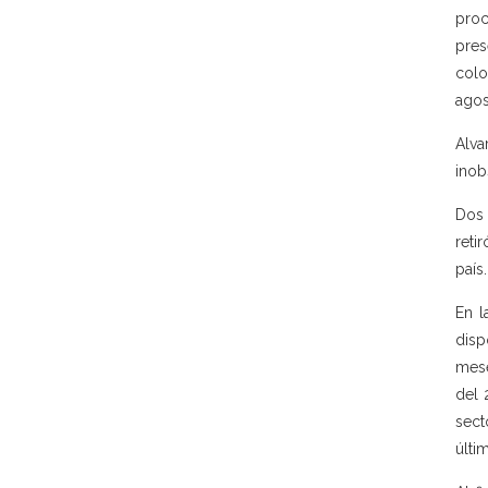
proc
pres
colo
agos
Alva
inob
Dos 
reti
país.
En l
disp
mese
del 
sect
últi