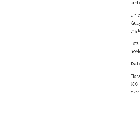
emba
Un c
Guay
715 
Esta
novi
Dato
Fisc
(COI
diez