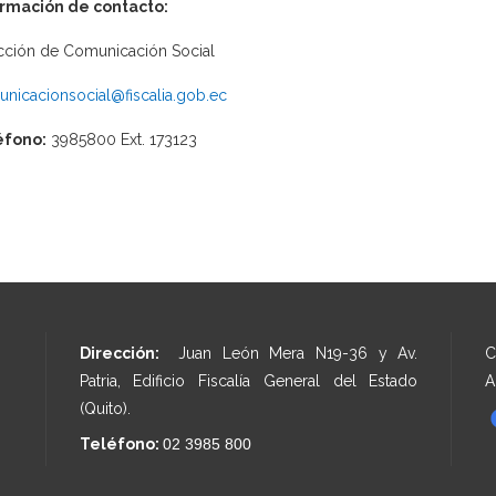
ormación de contacto:
cción de Comunicación Social
nicacionsocial@fiscalia.gob.ec
éfono:
3985800 Ext. 173123
Dirección:
Juan León Mera N19-36 y Av.
C
Patria, Edificio Fiscalía General del Estado
A
(Quito).
Teléfono:
02 3985 800