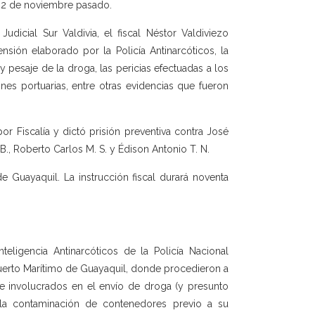
el 2 de noviembre pasado.
dicial Sur Valdivia, el fiscal Néstor Valdiviezo
ión elaborado por la Policía Antinarcóticos, la
y pesaje de la droga, las pericias efectuadas a los
ones portuarias, entre otras evidencias que fueron
or Fiscalía y dictó prisión preventiva contra José
. B., Roberto Carlos M. S. y Édison Antonio T. N.
e Guayaquil. La instrucción fiscal durará noventa
eligencia Antinarcóticos de la Policía Nacional
 Puerto Marítimo de Guayaquil, donde procedieron a
e involucrados en el envío de droga (y presunto
 la contaminación de contenedores previo a su