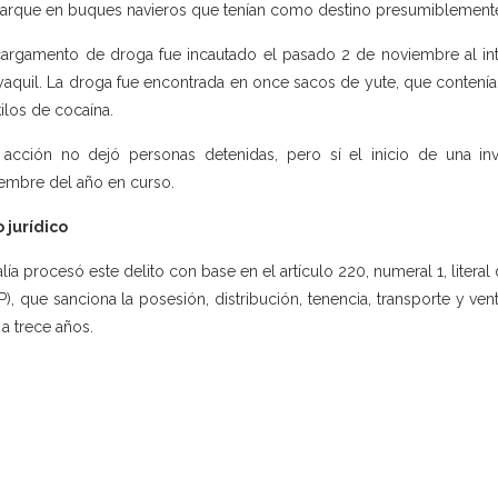
rque en buques navieros que tenían como destino presumiblemente 
argamento de droga fue incautado el pasado 2 de noviembre al int
aquil. La droga fue encontrada en once sacos de yute, que contenían 
kilos de cocaína.
 acción no dejó personas detenidas, pero sí el inicio de una inve
embre del año en curso.
 jurídico
alía procesó este delito con base en el artículo 220, numeral 1, litera
P), que sanciona la posesión, distribución, tenencia, transporte y ven
 a trece años.