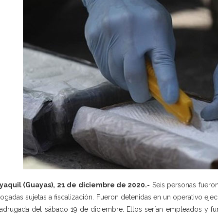
yaquil (Guayas), 21 de diciembre de 2020.-
Seis personas fueron 
logadas sujetas a fiscalización. Fueron detenidas en un operativo ejec
adrugada del sábado 19 de diciembre. Ellos serían empleados y fun