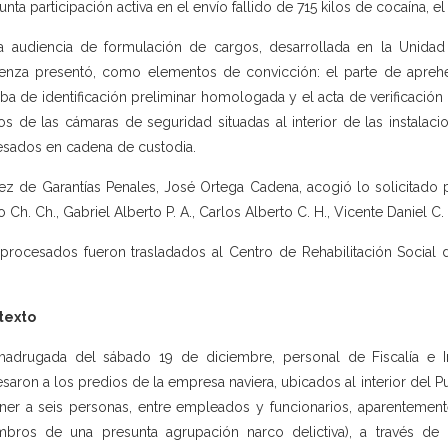
unta participación activa en el envío fallido de 715 kilos de cocaína, 
a audiencia de formulación de cargos, desarrollada en la Unidad Ju
enza presentó, como elementos de convicción: el parte de aprehens
ba de identificación preliminar homologada y el acta de verificación 
os de las cámaras de seguridad situadas al interior de las instalaci
esados en cadena de custodia.
uez de Garantías Penales, José Ortega Cadena, acogió lo solicitado p
o Ch. Ch., Gabriel Alberto P. A., Carlos Alberto C. H., Vicente Daniel C
procesados fueron trasladados al Centro de Rehabilitación Social d
texto
adrugada del sábado 19 de diciembre, personal de Fiscalía e Int
esaron a los predios de la empresa naviera, ubicados al interior del
ner a seis personas, entre empleados y funcionarios, aparentement
bros de una presunta agrupación narco delictiva), a través de