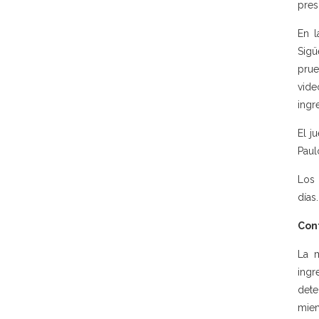
pres
En l
Sigü
prue
vide
ingr
El j
Paul
Los 
días.
Con
La m
ingr
dete
miem