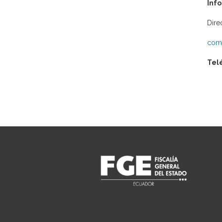
Inf
Dire
comu
Tel