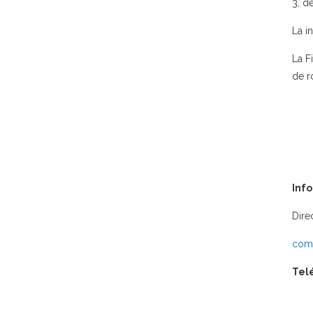
3, d
La in
La F
de r
Inf
Dire
comu
Tel