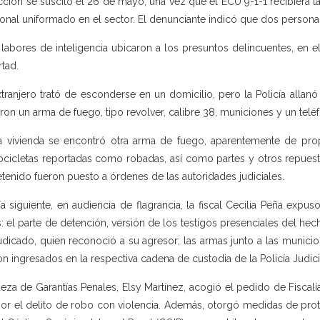
cción se suscitó el 26 de mayo, una vez que el ECU 9-1-1 recibiera la
onal uniformado en el sector. El denunciante indicó que dos persona
 labores de inteligencia ubicaron a los presuntos delincuentes, en 
rtad.
xtranjero trató de esconderse en un domicilio, pero la Policía allanó
aron un arma de fuego, tipo revolver, calibre 38, municiones y un teléf
a vivienda se encontró otra arma de fuego, aparentemente de pro
cicletas reportadas como robadas, así como partes y otros repuest
etenido fueron puesto a órdenes de las autoridades judiciales.
ía siguiente, en audiencia de flagrancia, la fiscal Cecilia Peña exp
s: el parte de detención, versión de los testigos presenciales del he
udicado, quien reconoció a su agresor; las armas junto a las municion
on ingresados en la respectiva cadena de custodia de la Policía Judici
ueza de Garantías Penales, Elsy Martínez, acogió el pedido de Fiscalí
por el delito de robo con violencia. Además, otorgó medidas de prote