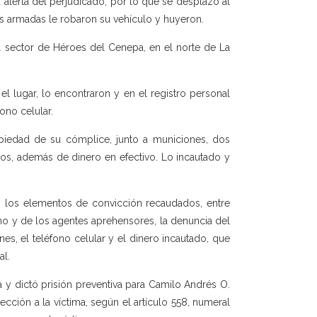
 alerta del perjudicado, por lo que se desplazó al
s armadas le robaron su vehículo y huyeron.
el sector de Héroes del Cenepa, en el norte de La
 el lugar, lo encontraron y en el registro personal
ono celular.
piedad de su cómplice, junto a municiones, dos
os, además de dinero en efectivo. Lo incautado y
uso los elementos de convicción recaudados, entre
cho y de los agentes aprehensores, la denuncia del
es, el teléfono celular y el dinero incautado, que
al.
a y dictó prisión preventiva para Camilo Andrés O.
cción a la víctima, según el artículo 558, numeral