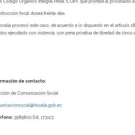
el Código Orgánico Integral Penal (COIP), que prohíbe al procesado ac
strucción fiscal durará treinta días.
iscalía procesó este caso, de acuerdo a lo dispuesto en el artículo 18
obo ejecutado con violencia, con pena privativa de libertad de cinco a
ormación de contacto:
cción de Comunicación Social
nicacionsocial@fiscalia.gob.ec
éfono:
3985800 Ext. 173123