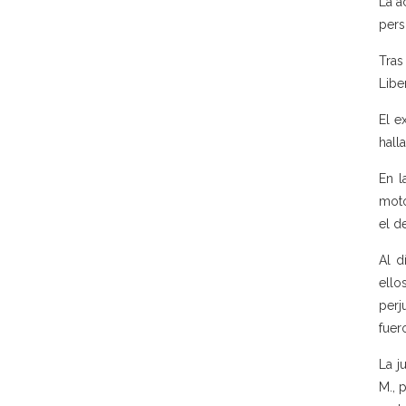
La a
pers
Tras
Libe
El e
hall
En l
moto
el d
Al d
ello
perj
fuer
La j
M., 