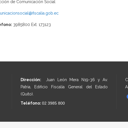
cción de Comunicación Social
nicacionsocial@fiscalia.gob.ec
éfono:
3985800 Ext. 173123
Dirección:
Juan León Mera N19-36 y Av.
C
Patria, Edificio Fiscalía General del Estado
A
(Quito).
Teléfono:
02 3985 800