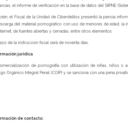
lancias, el informe de verificación en la base de datos del SIIPNE (Siste
ién, el Fiscal de la Unidad de Ciberdelitos presentó la pericia info
escarga del material pornográfico con uso de menores de edad, la i
nternet, de fuentes abiertas y cerradas, entre otros elementos.
lazo de la instrucción fiscal será de noventa días.
rmación jurídica
omercialización de pornografía con utilización de niñas, niños o ad
go Orgánico Integral Penal (COIP) y se sanciona con una pena privativ
ormación de contacto: