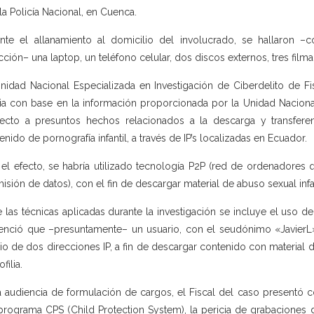
la Policía Nacional, en Cuenca.
nte el allanamiento al domicilio del involucrado, se hallaron –
acción– una laptop, un teléfono celular, dos discos externos, tres fi
nidad Nacional Especializada en Investigación de Ciberdelito de Fi
ia con base en la información proporcionada por la Unidad Nacional 
ecto a presuntos hechos relacionados a la descarga y transfere
enido de pornografía infantil, a través de IP’s localizadas en Ecuador.
 el efecto, se habría utilizado tecnología P2P (red de ordenadores q
misión de datos), con el fin de descargar material de abuso sexual infan
e las técnicas aplicadas durante la investigación se incluye el uso d
enció que –presuntamente– un usuario, con el seudónimo «JavierL»,
o de dos direcciones IP, a fin de descargar contenido con material de a
filia.
a audiencia de formulación de cargos, el Fiscal del caso presentó 
programa CPS (Child Protection System), la pericia de grabaciones 