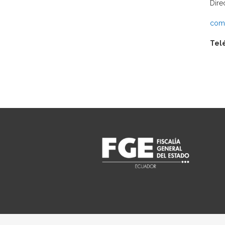
Dire
comu
Tel