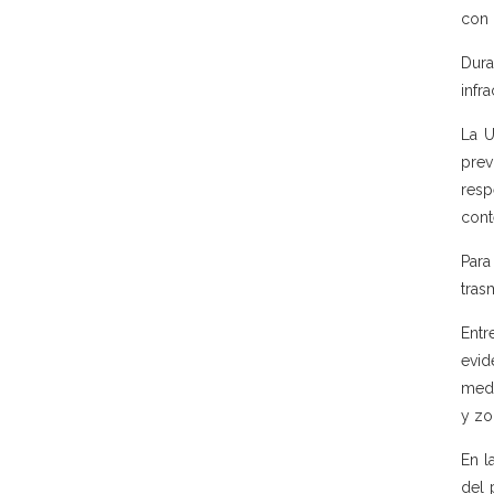
con 
Dura
infr
La U
prev
resp
cont
Para
tras
Entr
evid
medi
y zoo
En l
del 