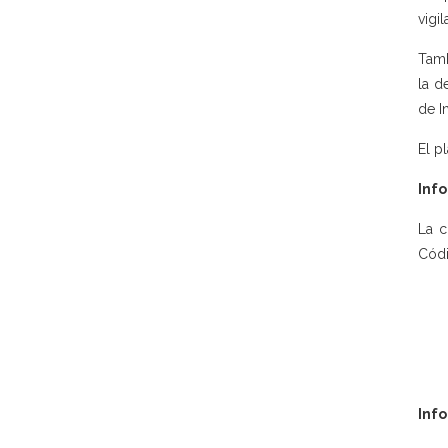
vigi
Tamb
la d
de I
El p
Info
La c
Códi
Inf