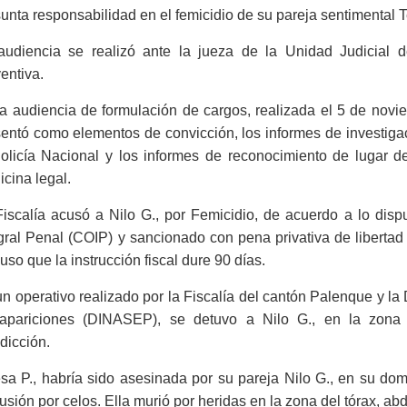
unta responsabilidad en el femicidio de su pareja sentimental T
audiencia se realizó ante la jueza de la Unidad Judicial 
entiva.
a audiencia de formulación de cargos, realizada el 5 de noviem
entó como elementos de convicción, los informes de investigaci
Policía Nacional y los informes de reconocimiento de lugar d
cina legal.
iscalía acusó a Nilo G., por Femicidio, de acuerdo a lo disp
egral Penal (COIP) y sancionado con pena privativa de libert
uso que la instrucción fiscal dure 90 días.
n operativo realizado por la Fiscalía del cantón Palenque y la 
apariciones (DINASEP), se detuvo a Nilo G., en la zona 
sdicción.
esa P., habría sido asesinada por su pareja Nilo G., en su d
usión por celos. Ella murió por heridas en la zona del tórax, a