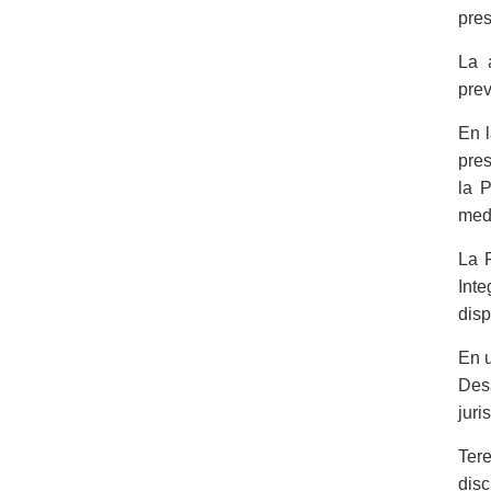
pres
La 
prev
En l
pres
la 
medi
La F
Int
disp
En u
Des
juri
Ter
disc