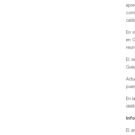
apre
cons
cali
En s
en G
reun
El s
Guay
Actu
pues
En l
deli
Info
El a