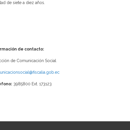
rtad de siete a diez años.
ormación de contacto:
cción de Comunicación Social
nicacionsocial@fiscalia.gob.ec
éfono:
3985800 Ext. 173123