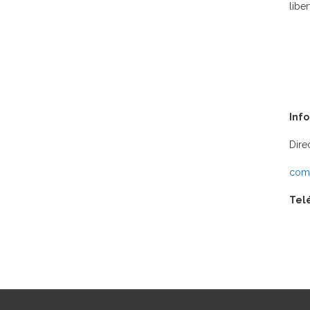
libe
Inf
Dire
comu
Tel