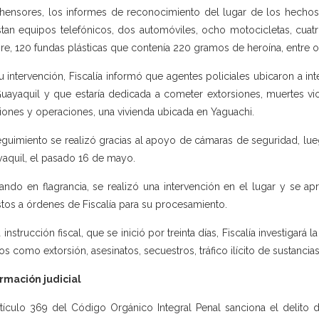
hensores, los informes de reconocimiento del lugar de los hechos 
tan equipos telefónicos, dos automóviles, ocho motocicletas, cuat
bre, 120 fundas plásticas que contenía 220 gramos de heroína, entre o
u intervención, Fiscalía informó que agentes policiales ubicaron a i
uayaquil y que estaría dedicada a cometer extorsiones, muertes vio
iones y operaciones, una vivienda ubicada en Yaguachi.
eguimiento se realizó gracias al apoyo de cámaras de seguridad, lue
aquil, el pasado 16 de mayo.
ando en flagrancia, se realizó una intervención en el lugar y se a
tos a órdenes de Fiscalía para su procesamiento.
a instrucción fiscal, que se inició por treinta días, Fiscalía investiga
tos como extorsión, asesinatos, secuestros, tráfico ilícito de sustancias
rmación judicial
rtículo 369 del Código Orgánico Integral Penal sanciona el delito 