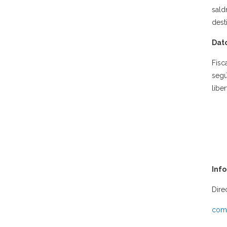
sald
dest
Dato
Fisc
segú
libe
Inf
Dire
comu