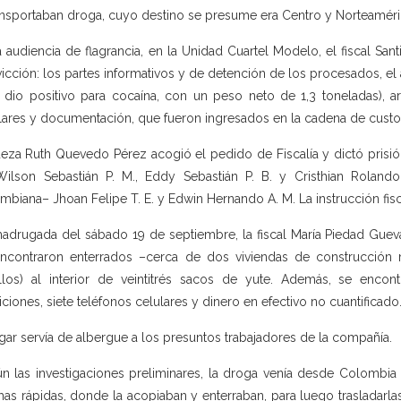
ansportaban droga, cuyo destino se presume era Centro y Norteaméri
a audiencia de flagrancia, en la Unidad Cuartel Modelo, el fiscal 
icción: los partes informativos y de detención de los procesados, el 
 dio positivo para cocaína, con un peso neto de 1,3 toneladas), a
lares y documentación, que fueron ingresados en la cadena de custodi
ueza Ruth Quevedo Pérez acogió el pedido de Fiscalía y dictó prisión
Wilson Sebastián P. M., Eddy Sebastián P. B. y Cristhian Rolando
mbiana– Jhoan Felipe T. E. y Edwin Hernando A. M. La instrucción fisca
adrugada del sábado 19 de septiembre, la fiscal María Piedad Gueva
ncontraron enterrados –cerca de dos viviendas de construcción 
illos) al interior de veintitrés sacos de yute. Además, se encon
ciones, siete teléfonos celulares y dinero en efectivo no cuantificado
ugar servía de albergue a los presuntos trabajadores de la compañía.
n las investigaciones preliminares, la droga venía desde Colombia 
has rápidas, donde la acopiaban y enterraban, para luego trasladar