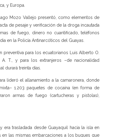
ca, y Europa.
Santiago Mozo Vallejo presentó, como elementos de
acta de pesaje y verificación de la droga incautada
rmas de fuego, dinero no cuantificado, teléfonos
a en la Policía Antinarcóticos del Guayas.
 preventiva para los ecuatorianos Luis Alberto O.
 A. T., y para los extranjeros –de nacionalidad
l durará treinta días.
ra lideró el allanamiento a la camaronera, donde
mixta– 1.203 paquetes de cocaína (en forma de
traron armas de fuego (cartucheras y pistolas),
.
y era trasladada desde Guayaquil hacia la isla en
las en las mismas embarcaciones a los buques que