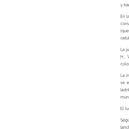
y tr
En l
conv
(que
celu
La j
H., 
colo
La m
se e
ladr
muni
El l
Segú
lanc