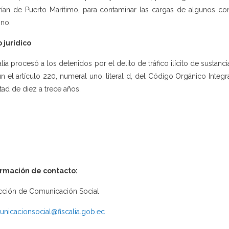
rían de Puerto Marítimo, para contaminar las cargas de algunos con
ino.
 jurídico
alía procesó a los detenidos por el delito de tráfico ilícito de sustanci
n el artículo 220, numeral uno, literal d, del Código Orgánico Integ
rtad de diez a trece años.
ormación de contacto:
cción de Comunicación Social
nicacionsocial@fiscalia.gob.ec