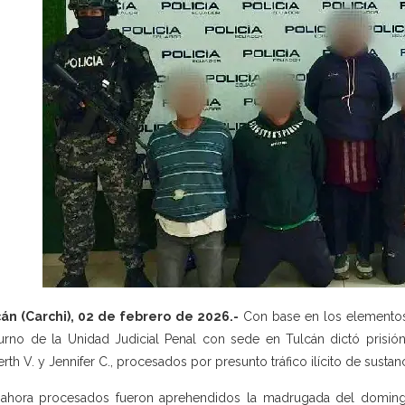
án (Carchi), 02 de febrero de 2026.-
Con base en los elementos 
urno de la Unidad Judicial Penal con sede en Tulcán dictó prisión 
rth V. y Jennifer C., procesados por presunto tráfico ilícito de sustanci
ahora procesados fueron aprehendidos la madrugada del domingo 