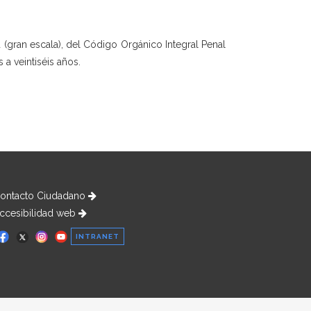
d (gran escala), del Código Orgánico Integral Penal
 a veintiséis años.
ontacto Ciudadano
ccesibilidad web
INTRANET