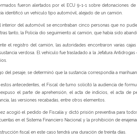
ormados fueron alertados por el ECU 9-1-1 sobre detonaciones de ar
cía identificó un vehículo tipo automóvil, alejado de un camión.
l interior del automóvil se encontraban cinco personas que no pudiero
tras tanto, la Policía dio seguimiento al camión, que había sido aban
nte el registro del camión, las autoridades encontraron varias caja
sustancia verdosa. El vehículo fue trasladado a la Jefatura Antidrogas 
ios.
o del pesaje, se determinó que la sustancia correspondía a marihuan
estos antecedentes, el Fiscal de turno solicitó la audiencia de formul
expuso el parte de aprehensión, el acta de indicios, el acta de p
ancia, las versiones recabadas, entre otros elementos.
uez acogió el pedido de Fiscalía y dictó prisión preventiva para tod
cuentas en el Sistema Financiero Nacional y la prohibición de enajena
nstrucción fiscal en este caso tendrá una duración de treinta días.