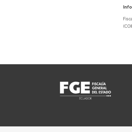
Info
Fisc
(COI