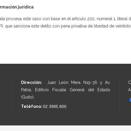
rmación jurídica
alía procesa este caso con base en el artículo 220, numeral 1, literal 
P), que sanciona este delito con pena privativa de libertad de veintidós
Dirección:
Juan León Mera N19-36 y Av.
C
Patria, Edificio Fiscalía General del Estado
A
(Quito).
Teléfono:
02 3985 800