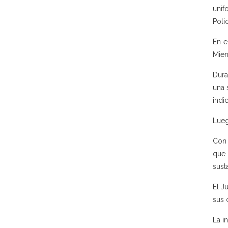
unif
Poli
En e
Mien
Dura
una 
indic
Lueg
Con 
que 
sust
El J
sus 
La i