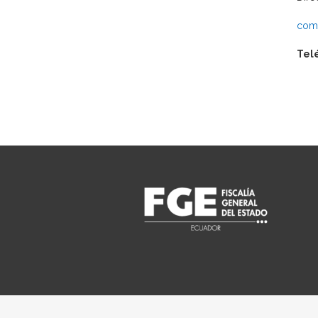
comu
Tel