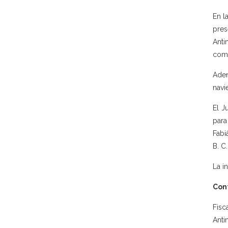
En l
pres
Anti
comp
Adem
navi
El J
para
Fabi
B. C
La i
Con
Fisc
Anti