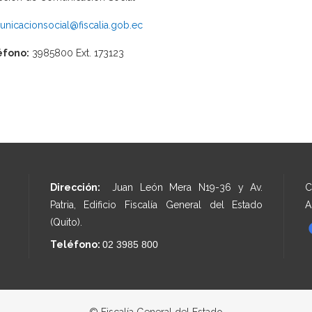
nicacionsocial@fiscalia.gob.ec
éfono:
3985800 Ext. 173123
Dirección:
Juan León Mera N19-36 y Av.
C
Patria, Edificio Fiscalía General del Estado
A
(Quito).
Teléfono:
02 3985 800