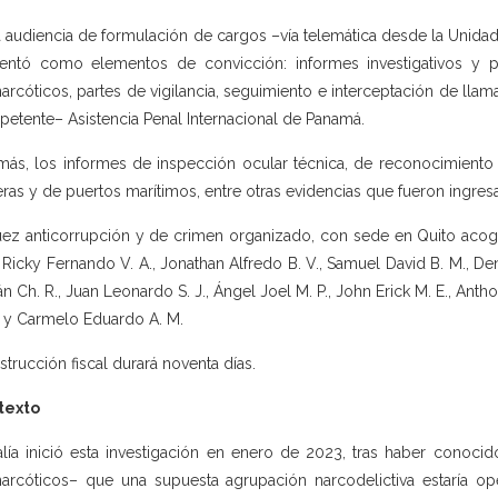
a audiencia de formulación de cargos –vía telemática desde la Unidad
entó como elementos de convicción: informes investigativos y p
narcóticos, partes de vigilancia, seguimiento e interceptación de lla
etente– Asistencia Penal Internacional de Panamá.
ás, los informes de inspección ocular técnica, de reconocimiento
eras y de puertos marítimos, entre otras evidencias que fueron ingre
uez anticorrupción y de crimen organizado, con sede en Quito acogió
 Ricky Fernando V. A., Jonathan Alfredo B. V., Samuel David B. M., Den
án Ch. R., Juan Leonardo S. J., Ángel Joel M. P., John Erick M. E., Ant
. y Carmelo Eduardo A. M.
nstrucción fiscal durará noventa días.
texto
alía inició esta investigación en enero de 2023, tras haber conoci
narcóticos– que una supuesta agrupación narcodelictiva estaría 