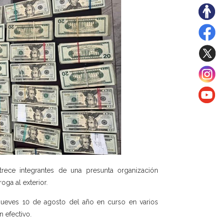
trece integrantes de una presunta organización
ga al exterior.
jueves 10 de agosto del año en curso en varios
 efectivo.