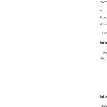
drog
Tras
Fisc
enco
La e
Info
Fisc
deli
Inf
Dire