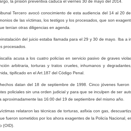
rgo, la prisión preventiva caduca el viernes 30 de mayo del 2014.
ribunal Tercero avocó conocimiento de esta audiencia del 14 al 20 
imonios de las víctimas, los testigos y los procesados, que son exagent
ue tenían otras diligencias en agenda.
einstalación del juicio estaba llamada para el 29 y 30 de mayo. Iba a i
os procesados.
iscalía acusa a los cuatro policías en servicio pasivo de graves vio
nción arbitraria, torturas y tratos crueles, inhumanos y degradant
nida, tipificado en el Art.187 del Código Penal.
hechos datan del 18 de septiembre de 1998. Cinco jóvenes fueron d
tes policiales sin una orden judicial y para que se inculpen de ser aut
a aproximadamente las 16:00 del 19 de septiembre del mismo año.
víctimas relataron las técnicas de torturas, asfixia con gas, descuart
que fueron sometidos por los ahora exagentes de la Policía Nacional, en 
to (OID).