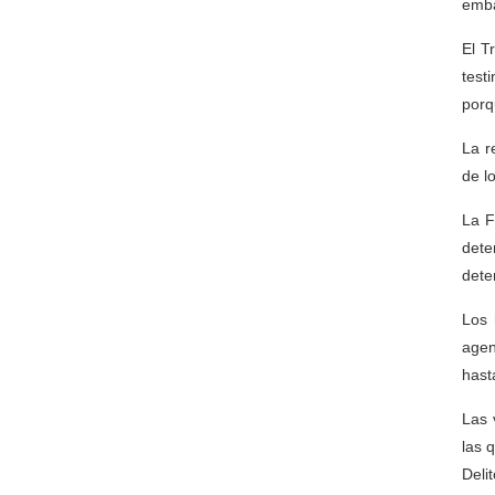
emba
El T
test
porq
La r
de l
La F
dete
dete
Los 
agen
hast
Las 
las 
Deli