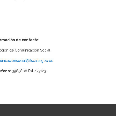
ormación de contacto:
cción de Comunicación Social
nicacionsocial@fiscalia.gob.ec
éfono:
3985800 Ext. 173123