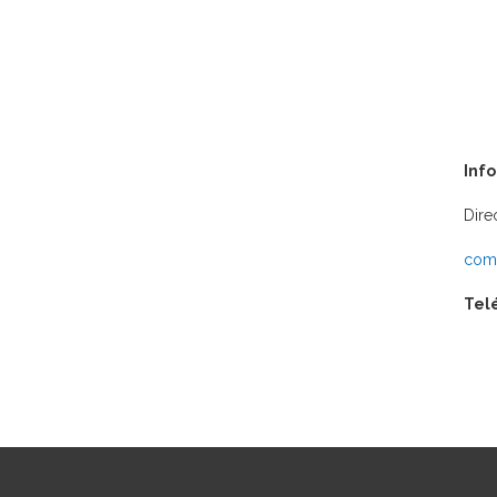
Inf
Dire
comu
Tel