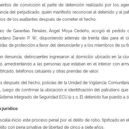
entos de convicción el parte de detención realizado por los agent
ncia del perjudicado, quien manifestó reconocer al detenido y al patr
rios de los asaltantes después de cometer el hecho.
uez de Garantías Penales, Ángel Moya Cedeño, acogió el pedido de 
adano Darwin P. W., disponiendo además de treinta días para el cie
das de protección a favor del denunciante y a los miembros de su fa
n denuncia, delincuentes ingresaron al domicilio ubicado en la ci
o, amedrentando a las personas que estaban en el interior con arma
tificado, teléfonos celulares y otras prendas de valor.
s después del hecho, policías de la Unidad de Vigilancia Comunitari
., luego de confirmar la ubicación e identificación del patrullero que
Sistema Integrado de Seguridad ECU 9-1-1. El detenido fue puesto a ór
 jurídico
iscalía inició este proceso penal por el delito de robo, tipificado en 
elito con pena privativa de libertad de cinco a siete años.