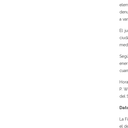
elem
denu
a va
El j
ciud
medi
Segú
ener
cuan
Hora
P. W
del 
Dato
La F
el d