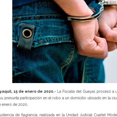
yaquil, 15 de enero de 2020.-
La Fiscalía del Guayas procesó a un
su presunta participación en el robo a un domicilio ubicado en la ci
e enero de 2020.
udiencia de flagrancia, realizada en la Unidad Judicial Cuartel Mo