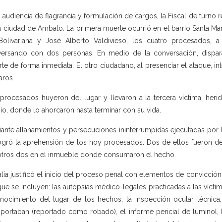
a audiencia de flagrancia y formulación de cargos, la Fiscal de turno
a ciudad de Ambato. La primera muerte ocurrió en el barrio Santa Maria
Bolivariana y José Alberto Valdivieso, los cuatro procesados,
ersando con dos personas. En medio de la conversación, dispara
te de forma inmediata. El otro ciudadano, al presenciar el ataque, in
aros.
procesados huyeron del lugar y llevaron a la tercera víctima, heri
io, donde lo ahorcaron hasta terminar con su vida.
ante allanamientos y persecuciones ininterrumpidas ejecutadas por la
ogró la aprehensión de los hoy procesados. Dos de ellos fueron d
otros dos en el inmueble donde consumaron el hecho.
alía justificó el inicio del proceso penal con elementos de convicció
que se incluyen: las autopsias médico-legales practicadas a las víctima
nocimiento del lugar de los hechos, la inspección ocular técnica
sportaban (reportado como robado), el informe pericial de luminol, 