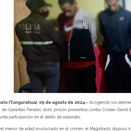
ato (Tungurahua), 09 de agosto de 2024.-
Acogiendo los element
 de Garantías Penales dictó prisión preventiva contra Cristian David B.
unta participación en el delito de asesinato.
 el menor de edad involucrado en el crimen, el Magistrado dispuso i