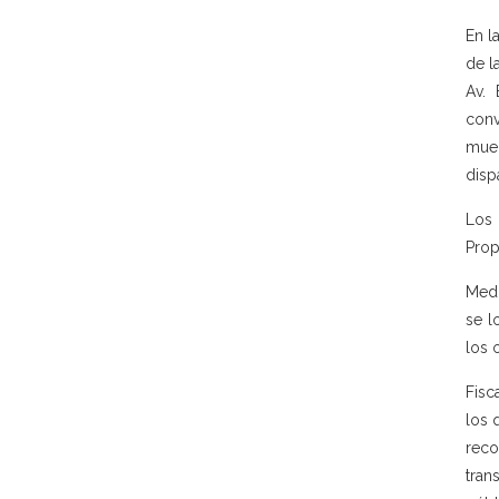
En l
de l
Av. 
conv
muer
disp
Los 
Prop
Medi
se l
los 
Fisc
los 
reco
tran