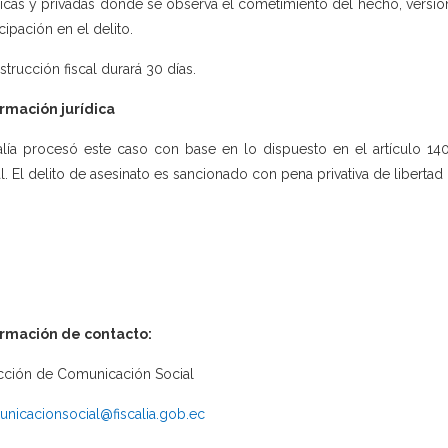
icas y privadas donde se observa el cometimiento del hecho, versio
icipación en el delito.
nstrucción fiscal durará 30 días.
rmación jurídica
alía procesó este caso con base en lo dispuesto en el artículo 14
l. El delito de asesinato es sancionado con pena privativa de libertad 
ormación de contacto:
cción de Comunicación Social
nicacionsocial@fiscalia.gob.ec