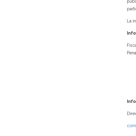
públ
part
La i
Info
Fisc
Pena
Inf
Dire
comu