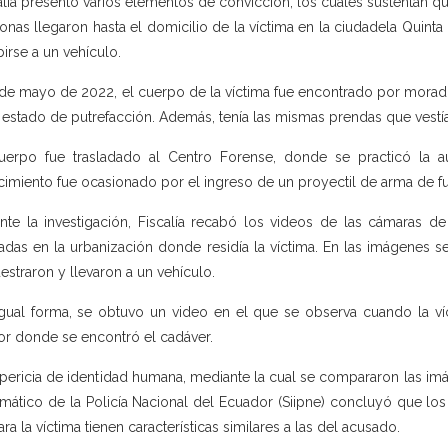
alía presentó varios elementos de convicción, los cuales sustentan qu
onas llegaron hasta el domicilio de la víctima en la ciudadela Quint
birse a un vehículo.
 de mayo de 2022, el cuerpo de la víctima fue encontrado por mora
 estado de putrefacción. Además, tenía las mismas prendas que vestía
uerpo fue trasladado al Centro Forense, donde se practicó la a
ecimiento fue ocasionado por el ingreso de un proyectil de arma de f
nte la investigación, Fiscalía recabó los videos de las cámaras d
adas en la urbanización donde residía la víctima. En las imágenes
estraron y llevaron a un vehículo.
gual forma, se obtuvo un video en el que se observa cuando la ví
or donde se encontró el cadáver.
pericia de identidad humana, mediante la cual se compararon las imá
rmático de la Policía Nacional del Ecuador (Siipne) concluyó que lo
ara la víctima tienen características similares a las del acusado.