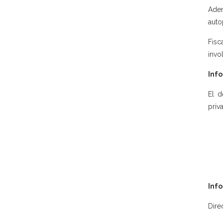
Adem
auto
Fisc
invo
Info
El d
priv
Inf
Dire