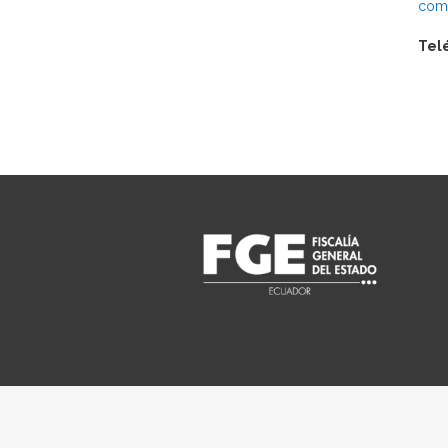
comu
Tel