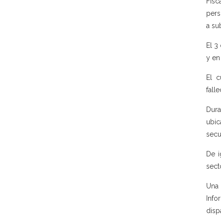
Fisc
pers
a su
El 3
y en
El c
fall
Dura
ubic
secu
De i
sect
Una 
Info
disp