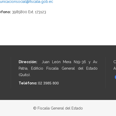
nicacionsocial@fiscalia.gob.ec
éfono:
3985800 Ext. 173123
Dirección:
Juan León Mera N19-36 y Av.
C
Patria, Edificio Fiscalía General del Estado
A
(Quito).
Teléfono:
02 3985 800
© Fiscalía General del Estado