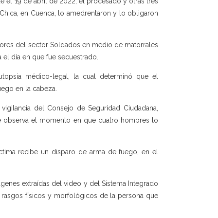
e el 19 de abril de 2022, el procesado y otras tres
a Chica, en Cuenca, lo amedrentaron y lo obligaron
dores del sector Soldados en medio de matorrales
 el día en que fue secuestrado.
utopsia médico-legal, la cual determinó que el
uego en la cabeza.
e vigilancia del Consejo de Seguridad Ciudadana,
 se observa el momento en que cuatro hombres lo
ctima recibe un disparo de arma de fuego, en el
genes extraídas del video y del Sistema Integrado
s rasgos físicos y morfológicos de la persona que