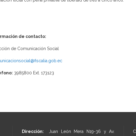
iación ilícita con pena privativa de libertad de tres a cinco años.
ormación de contacto:
cción de Comunicación Social
nicacionsocial@fiscalia.gob.ec
éfono:
3985800 Ext. 173123
Dirección:
Juan León Mera N19-36 y Av.
C