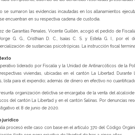
o se sumaron las evidencias incautadas en los allanamientos ejecut
se encuentran en su respectiva cadena de custodia.
uez de Garantías Penales, Vicente Guillén, acogió el pedido de Fiscalí
Jorge G. G., Cristhian D. C., Isaías C. S. y Estela G. I., por el 
rcialización de sustancias psicotrópicas. La instrucción fiscal termin
texto
perativo liderado por Fiscalía y la Unidad de Antinarcóticos de la Po
respectivas viviendas, ubicadas en el cantón La Libertad. Durante
s, lista para el expendio; además de dinero en efectivo no cuantifica
resunta organización delictiva se encargaba de la venta del alcaloid
scos del cantón La Libertad y en el cantón Salinas. Por denuncias rese
stigativo el 8 de junio de 2020.
 jurídico
alía procesó este caso con base en el artículo 370 del Código Orgánic