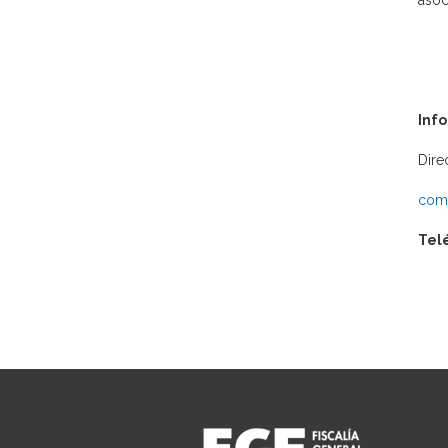
asoc
Inf
Dire
comu
Tel