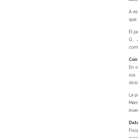
A es
que 
El j
G., 
come
Con
En o
sus 
dosi
La p
Mari
inve
Dato
Fisc