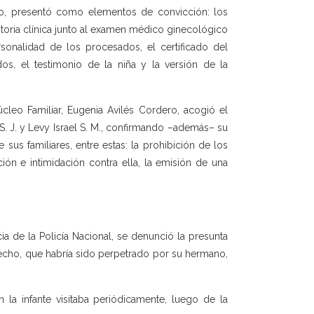
llo, presentó como elementos de convicción: los
storia clínica junto al examen médico ginecológico
sonalidad de los procesados, el certificado del
os, el testimonio de la niña y la versión de la
leo Familiar, Eugenia Avilés Cordero, acogió el
 S. J. y Levy Israel S. M., confirmando –además– su
 sus familiares, entre estas: la prohibición de los
ón e intimidación contra ella, la emisión de una
a de la Policía Nacional, se denunció la presunta
 hecho, que habría sido perpetrado por su hermano,
n la infante visitaba periódicamente, luego de la