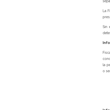
sepa
La F
pres
Sin 
dete
Info
Fisc
conc
la p
o se