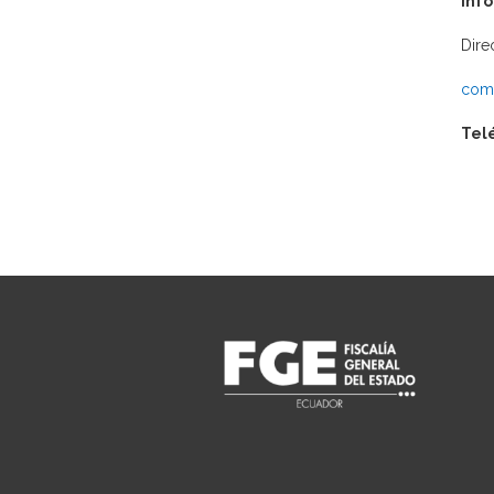
Inf
Dire
comu
Tel