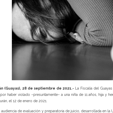
án (Guayas), 28 de septiembre de 2021.-
La Fiscalía del Guayas
, por haber violado –presuntamente– a una niña de 11 años, hija y 
urán, el 12 de enero de 2021.
a audiencia de evaluación y preparatoria de juicio, desarrollada en la 