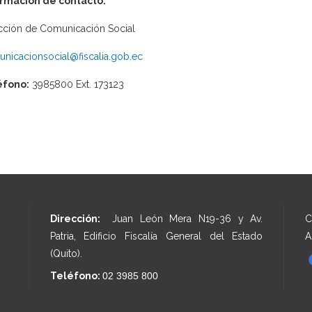
ormación de contacto:
cción de Comunicación Social
nicacionsocial@fiscalia.gob.ec
éfono:
3985800 Ext. 173123
Dirección:
Juan León Mera N19-36 y Av.
C
Patria, Edificio Fiscalía General del Estado
A
(Quito).
Teléfono:
02 3985 800