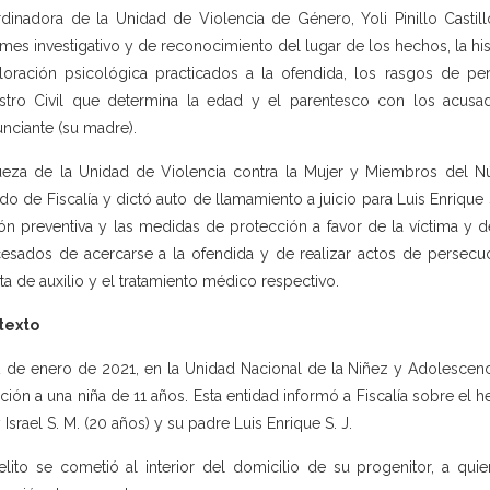
dinadora de la Unidad de Violencia de Género, Yoli Pinillo Casti
rmes investigativo y de reconocimiento del lugar de los hechos, la hi
loración psicológica practicados a la ofendida, los rasgos de per
stro Civil que determina la edad y el parentesco con los acusad
nciante (su madre).
ueza de la Unidad de Violencia contra la Mujer y Miembros del Núc
do de Fiscalía y dictó auto de llamamiento a juicio para Luis Enrique
ión preventiva y las medidas de protección a favor de la víctima y de
esados de acercarse a la ofendida y de realizar actos de persecuci
ta de auxilio y el tratamiento médico respectivo.
texto
2 de enero de 2021, en la Unidad Nacional de la Niñez y Adolescenci
ación a una niña de 11 años. Esta entidad informó a Fiscalía sobre el
 Israel S. M. (20 años) y su padre Luis Enrique S. J.
elito se cometió al interior del domicilio de su progenitor, a quie