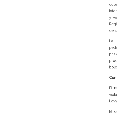
coor
info
y va
Regi
denu
La j
pedi
pris
proc
bole
Con
El 1
viol
Levy
El d