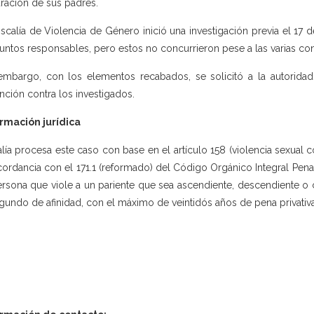
ración de sus padres.
iscalía de Violencia de Género inició una investigación previa el 17 
untos responsables, pero estos no concurrieron pese a las varias con
embargo, con los elementos recabados, se solicitó a la autoridad
nción contra los investigados.
rmación jurídica
alía procesa este caso con base en el artículo 158 (violencia sexual 
ordancia con el 171.1 (reformado) del Código Orgánico Integral Penal,
ersona que viole a un pariente que sea ascendiente, descendiente o 
gundo de afinidad, con el máximo de veintidós años de pena privativa