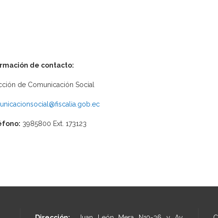
ormación de contacto:
cción de Comunicación Social
nicacionsocial@fiscalia.gob.ec
éfono:
3985800 Ext. 173123
Dirección:
Juan León Mera N19-36 y Av.
C