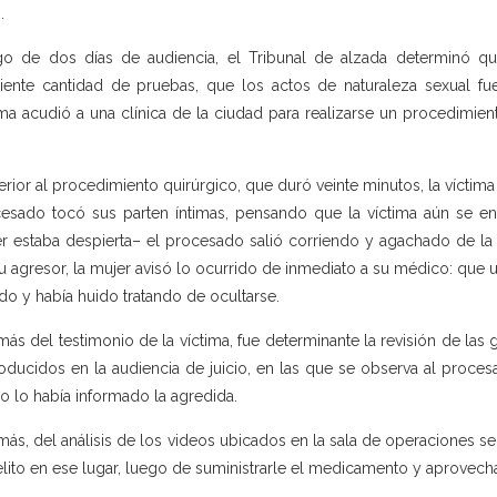
.
o de dos días de audiencia, el Tribunal de alzada determinó que 
ciente cantidad de pruebas, que los actos de naturaleza sexual f
ima acudió a una clínica de la ciudad para realizarse un procedimien
erior al procedimiento quirúrgico, que duró veinte minutos, la víctima
esado tocó sus parten íntimas, pensando que la víctima aún se enc
r estaba despierta– el procesado salió corriendo y agachado de la 
u agresor, la mujer avisó lo ocurrido de inmediato a su médico: que 
do y había huido tratando de ocultarse.
ás del testimonio de la víctima, fue determinante la revisión de las 
oducidos en la audiencia de juicio, en las que se observa al procesa
 lo había informado la agredida.
ás, del análisis de los videos ubicados en la sala de operaciones 
elito en ese lugar, luego de suministrarle el medicamento y aprovec