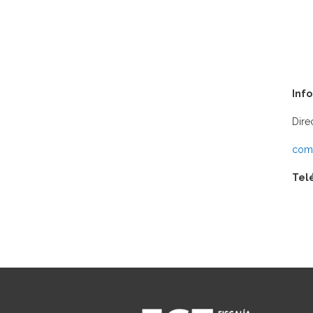
Inf
Dire
comu
Tel