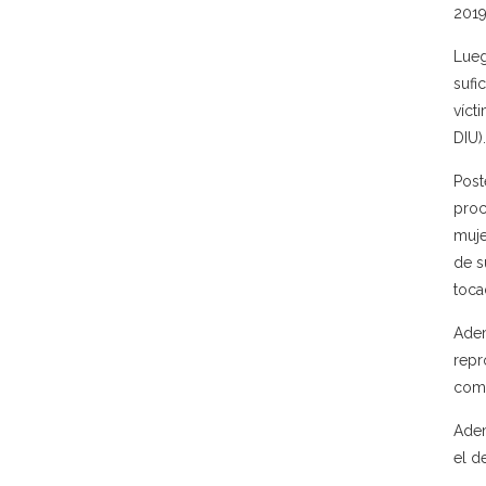
2019
Lueg
sufi
víct
DIU).
Post
proc
muje
de s
toca
Adem
repr
como
Adem
el d