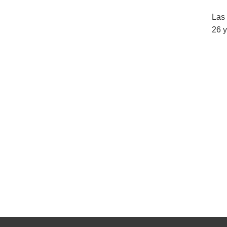
Las 
26 y