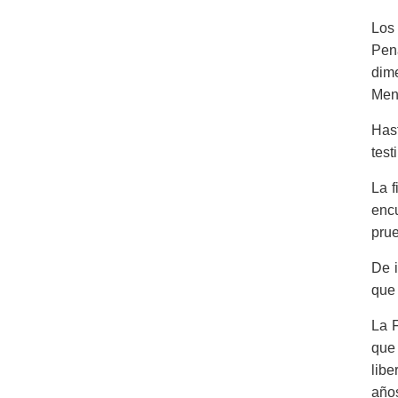
Los
Pen
dime
Men
Has
test
La f
enc
prue
De i
que 
La F
que
libe
año