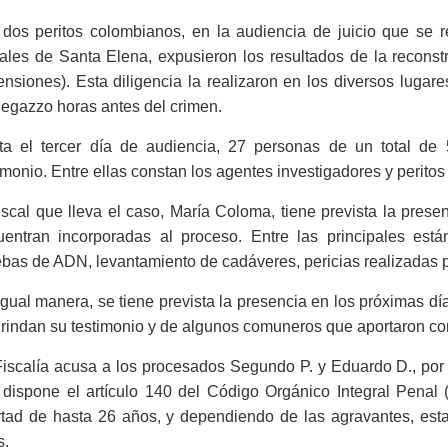
 dos peritos colombianos, en la audiencia de juicio que se r
ales de Santa Elena, expusieron los resultados de la reconst
nsiones). Esta diligencia la realizaron en los diversos luga
egazzo horas antes del crimen.
ta el tercer día de audiencia, 27 personas de un total de 
imonio. Entre ellas constan los agentes investigadores y peritos
iscal que lleva el caso, María Coloma, tiene prevista la pre
uentran incorporadas al proceso. Entre las principales está
bas de ADN, levantamiento de cadáveres, pericias realizadas p
gual manera, se tiene prevista la presencia en los próximas día
rindan su testimonio y de algunos comuneros que aportaron con
iscalía acusa a los procesados Segundo P. y Eduardo D., por 
 dispone el artículo 140 del Código Orgánico Integral Penal 
rtad de hasta 26 años, y dependiendo de las agravantes, esta
s.