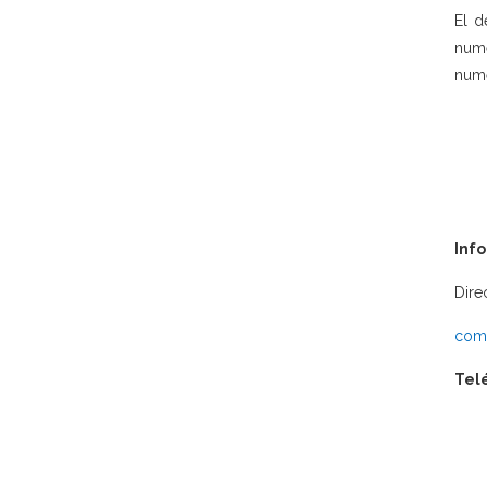
El d
nume
nume
Inf
Dire
comu
Tel