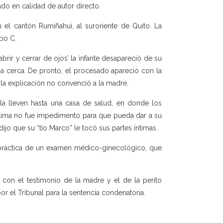
do en calidad de autor directo.
 el cantón Rumiñahui, al suroriente de Quito. La
io C.
brir y cerrar de ojos’ la infante desapareció de su
aba cerca. De pronto, el procesado apareció con la
o la explicación no convenció a la madre.
 la lleven hasta una casa de salud, en donde los
íctima no fue impedimento para que pueda dar a su
dijo que su “tío Marco” le tocó sus partes íntimas.
a práctica de un examen médico-ginecológico, que
o con el testimonio de la madre y el de la perito
or el Tribunal para la sentencia condenatoria.