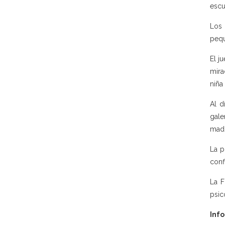
escu
Los 
pequ
El j
mira
niña
Al d
gale
madr
La p
conf
La F
psic
Info