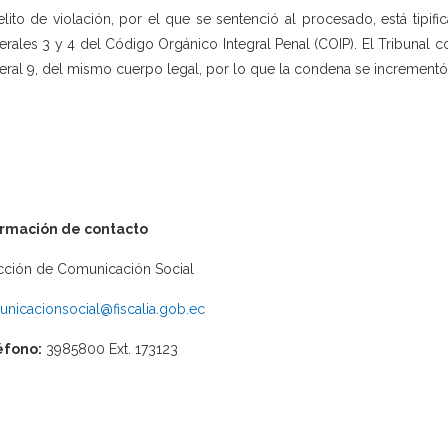
elito de violación, por el que se sentenció al procesado, está tipifi
rales 3 y 4 del Código Orgánico Integral Penal (COIP). El Tribunal co
ral 9, del mismo cuerpo legal, por lo que la condena se incrementó
ormación de contacto
cción de Comunicación Social
nicacionsocial@fiscalia.gob.ec
éfono:
3985800 Ext. 173123