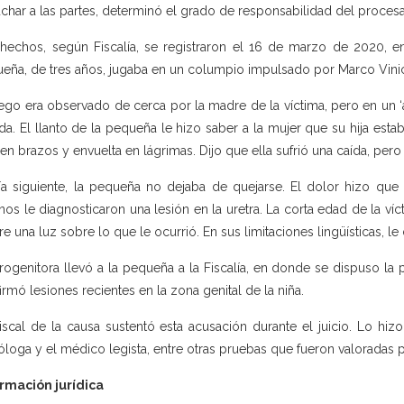
char a las partes, determinó el grado de responsabilidad del procesa
hechos, según Fiscalía, se registraron el 16 de marzo de 2020, en
eña, de tres años, jugaba en un columpio impulsado por Marco Vinic
uego era observado de cerca por la madre de la víctima, pero en un ‘a
da. El llanto de la pequeña le hizo saber a la mujer que su hija est
 en brazos y envuelta en lágrimas. Dijo que ella sufrió una caída, per
ía siguiente, la pequeña no dejaba de quejarse. El dolor hizo que
nos le diagnosticaron una lesión en la uretra. La corta edad de la v
e una luz sobre lo que le ocurrió. En sus limitaciones lingüísticas, le 
rogenitora llevó a la pequeña a la Fiscalía, en donde se dispuso l
irmó lesiones recientes en la zona genital de la niña.
iscal de la causa sustentó esta acusación durante el juicio. Lo hiz
óloga y el médico legista, entre otras pruebas que fueron valoradas p
rmación jurídica