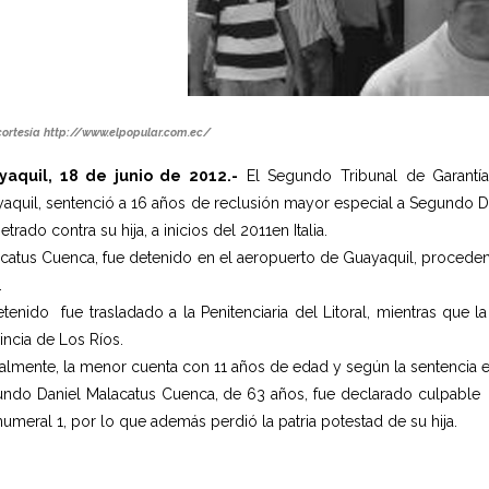
cortesía
http://www.elpopular.com.ec/
yaquil, 18 de junio de 2012.-
El Segundo Tribunal de Garantías
aquil, sentenció a 16 años de reclusión mayor especial a Segundo Dan
trado contra su hija, a inicios del 2011en Italia.
catus Cuenca, fue detenido en el aeropuerto de Guayaquil, procedent
.
etenido fue trasladado a la Penitenciaria del Litoral, mientras que l
incia de Los Ríos.
almente, la menor cuenta con 11 años de edad y según la sentencia em
ndo Daniel Malacatus Cuenca, de 63 años, fue declarado culpable por 
numeral 1, por lo que además perdió la patria potestad de su hija.