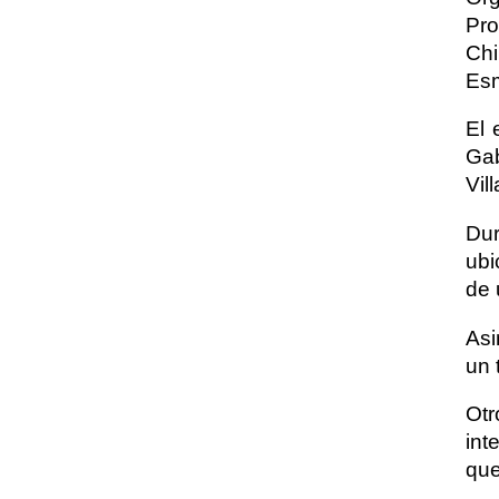
Pro
Ch
Esm
El 
Gab
Vil
Dur
ubi
de 
Asi
un 
Otr
int
que