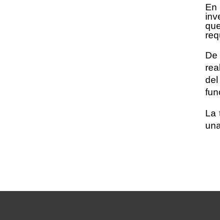
En
inv
que
req
De 
rea
del
fun
La 
una