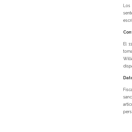
Los 
sent
escr
Con
El 1
toma
Will
disp
Dato
Fisc
sanc
artí
pers