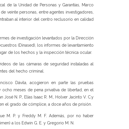
iscal de la Unidad de Personas y Garantías, Marco
de veinte personas, entre agentes investigadores,
traban al interior del centro reclusorio en calidad
rmes de investigación levantados por la Dirección
ecuestros (Dinased), los informes de levantamiento
lugar de los hechos y la inspección técnica ocular.
ideos de las cámaras de seguridad instaladas al
antes del hecho criminal.
ncisco Dávila, acogieron en parte las pruebas
y ocho meses de pena privativa de libertad, en el
José N. P., Elías Isaac R. M., Holver Jacinto V. C.y
on en el grado de cómplice, a doce años de prisión.
que M. P. y Freddy M. F. Además, por no haber
imen) a los Edwin G. E. y Gregorio M. N.