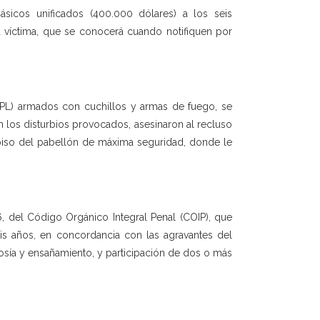
sicos unificados (400.000 dólares) a los seis
la víctima, que se conocerá cuando notifiquen por
(PPL) armados con cuchillos y armas de fuego, se
en los disturbios provocados, asesinaron al recluso
r piso del pabellón de máxima seguridad, donde le
6, del Código Orgánico Integral Penal (COIP), que
séis años, en concordancia con las agravantes del
evosía y ensañamiento, y participación de dos o más