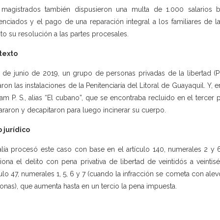
magistrados también dispusieron una multa de 1.000 salarios bá
enciados y el pago de una reparación integral a los familiares de 
ito su resolución a las partes procesales.
texto
1 de junio de 2019, un grupo de personas privadas de la libertad 
ron las instalaciones de la Penitenciaría del Litoral de Guayaquil. Y, 
iam P. S., alias “El cubano”, que se encontraba recluido en el terce
araron y decapitaron para luego incinerar su cuerpo.
 jurídico
alía procesó este caso con base en el artículo 140, numerales 2 y 
iona el delito con pena privativa de libertad de veintidós a veinti
culo 47, numerales 1, 5, 6 y 7 (cuando la infracción se cometa con al
onas), que aumenta hasta en un tercio la pena impuesta.