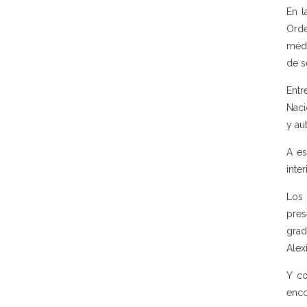
En l
Orde
médi
de s
Entr
Naci
y au
A es
inte
Los 
pres
grad
Alex
Y co
enco