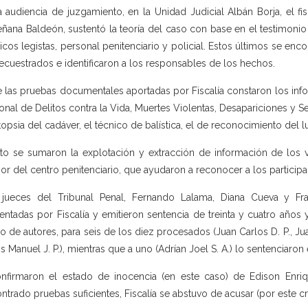
a audiencia de juzgamiento, en la Unidad Judicial Albán Borja, el f
ñana Baldeón, sustentó la teoría del caso con base en el testimonio 
cos legistas, personal penitenciario y policial. Estos últimos se encon
ecuestrados e identificaron a los responsables de los hechos.
e las pruebas documentales aportadas por Fiscalía constaron los info
onal de Delitos contra la Vida, Muertes Violentas, Desapariciones y S
topsia del cadáver, el técnico de balística, el de reconocimiento del 
to se sumaron la explotación y extracción de información de los v
rior del centro penitenciario, que ayudaron a reconocer a los particip
jueces del Tribunal Penal, Fernando Lalama, Diana Cueva y Fra
entadas por Fiscalía y emitieron sentencia de treinta y cuatro años 
o de autores, para seis de los diez procesados (Juan Carlos D. P., Juan 
is Manuel J. P.), mientras que a uno (Adrían Joel S. A.) lo sentenciar
nfirmaron el estado de inocencia (en este caso) de Edison Enri
ntrado pruebas suficientes, Fiscalía se abstuvo de acusar (por este cr