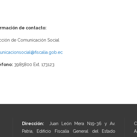
ormación de contacto:
cción de Comunicación Social
nicacionsocial@fiscalia.gob.ec
éfono:
3985800 Ext. 173123
Dirección:
Juan León Mera N19-36 y Av.
C
Patria, Edificio Fiscalía General del Estado
A