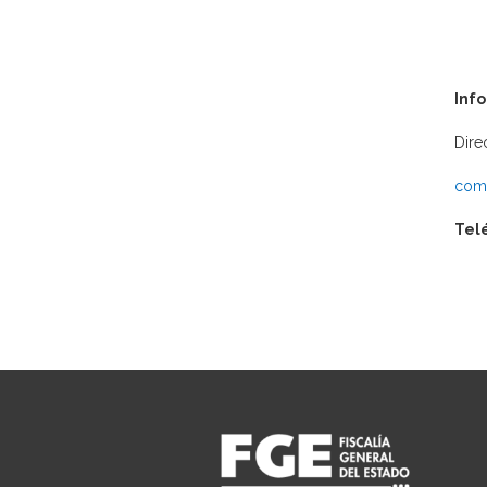
Inf
Dire
comu
Tel