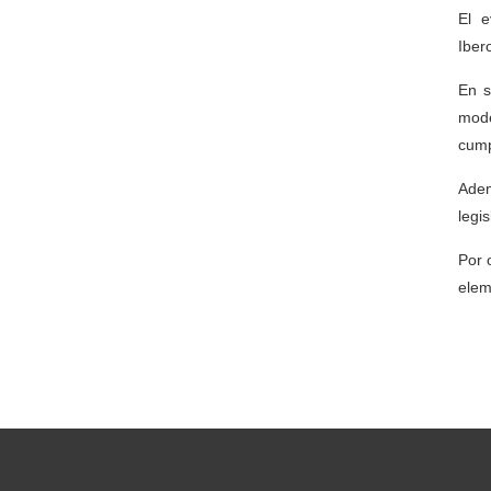
El e
Iber
En s
mode
cump
Adem
legi
Por 
elem