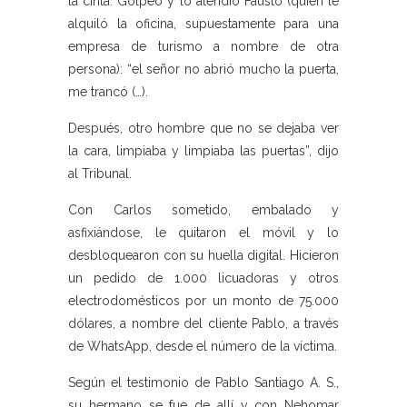
la cinta. Golpeó y lo atendió Fausto (quien le
alquiló la oficina, supuestamente para una
empresa de turismo a nombre de otra
persona): “el señor no abrió mucho la puerta,
me trancó (…).
Después, otro hombre que no se dejaba ver
la cara, limpiaba y limpiaba las puertas”, dijo
al Tribunal.
Con Carlos sometido, embalado y
asfixiándose, le quitaron el móvil y lo
desbloquearon con su huella digital. Hicieron
un pedido de 1.000 licuadoras y otros
electrodomésticos por un monto de 75.000
dólares, a nombre del cliente Pablo, a través
de WhatsApp, desde el número de la víctima.
Según el testimonio de Pablo Santiago A. S.,
su hermano se fue de allí y con Nehomar