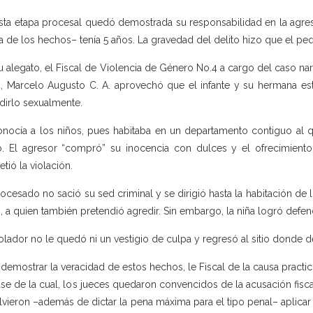
sta etapa procesal quedó demostrada su responsabilidad en la agres
a de los hechos– tenía 5 años. La gravedad del delito hizo que el 
u alegato, el Fiscal de Violencia de Género No.4 a cargo del caso na
, Marcelo Augusto C. A. aprovechó que el infante y su hermana est
dirlo sexualmente.
onocía a los niños, pues habitaba en un departamento contiguo al q
ó. El agresor “compró” su inocencia con dulces y el ofrecimiento 
tió la violación.
rocesado no sació su sed criminal y se dirigió hasta la habitación de 
, a quien también pretendió agredir. Sin embargo, la niña logró defe
iolador no le quedó ni un vestigio de culpa y regresó al sitio donde de
 demostrar la veracidad de estos hechos, le Fiscal de la causa practi
ase de la cual, los jueces quedaron convencidos de la acusación fisc
lvieron –además de dictar la pena máxima para el tipo penal– aplicar 