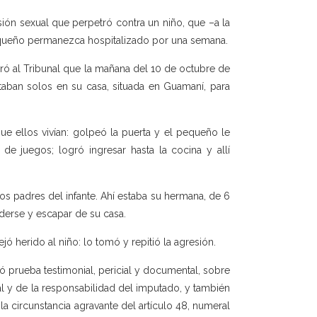
ión sexual que perpetró contra un niño, que –a la
pequeño permanezca hospitalizado por una semana.
rró al Tribunal que la mañana del 10 de octubre de
aban solos en su casa, situada en Guamaní, para
ue ellos vivían: golpeó la puerta y el pequeño le
de juegos; logró ingresar hasta la cocina y allí
los padres del infante. Ahí estaba su hermana, de 6
nderse y escapar de su casa.
jó herido al niño: lo tomó y repitió la agresión.
có prueba testimonial, pericial y documental, sobre
al y de la responsabilidad del imputado, y también
la circunstancia agravante del artículo 48, numeral