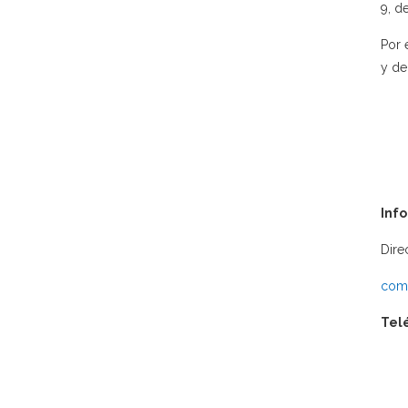
9, d
Por 
y de
Inf
Dire
comu
Tel