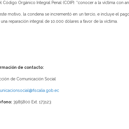
el Código Orgánico Integral Penal (COIP): “conocer a la víctima con ant
este motivo, la condena se incrementó en un tercio, e incluye el pag
 una reparación integral de 10.000 dólares a favor de la víctima.
ormación de contacto:
cción de Comunicación Social
nicacionsocial@fiscalia.gob.ec
éfono:
3985800 Ext. 173123