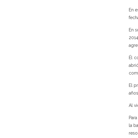
En e
fech
En s
2014
agre
Él c
abri
come
El p
años
Al v
Para
la b
reso