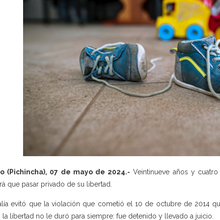
to (Pichincha), 07 de mayo de 2024.-
Veintinueve años y cuatro
rá que pasar privado de su libertad.
alía evitó que la violación que cometió el 10 de octubre de 2014 q
 la libertad no le duró para siempre: fue detenido y llevado a juicio.