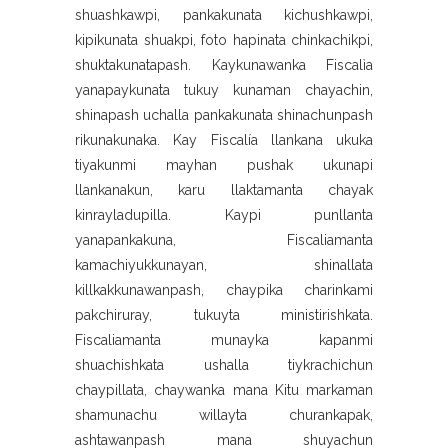
shuashkawpi, pankakunata kichushkawpi,
kipikunata shuakpi, foto hapinata chinkachikpi,
shuktakunatapash. Kaykunawanka Fiscalìa
yanapaykunata tukuy kunaman chayachin,
shinapash uchalla pankakunata shinachunpash
rikunakunaka. Kay Fiscalía llankana ukuka
tiyakunmi mayhan pushak ukunapi
llankanakun, karu llaktamanta chayak
kinrayladupilla. Kaypi punllanta
yanapankakuna, Fiscaliamanta
kamachiyukkunayan, shinallata
killkakkunawanpash, chaypika charinkami
pakchiruray, tukuyta ministirishkata.
Fiscaliamanta munayka kapanmi
shuachishkata ushalla tiykrachichun
chaypillata, chaywanka mana Kitu markaman
shamunachu willayta churankapak,
ashtawanpash mana shuyachun