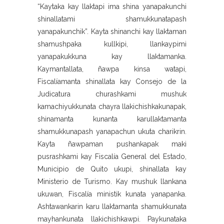
“Kaytaka kay llaktapi ima shina yanapakunchi
shinallatami shamukkunatapash
yanapakunchik”. Kayta shinanchi kay llaktaman
shamushpaka kullkipi, llankaypimi
yanapakukkuna kay llaktamanka.
Kaymantallata, ñawpa kinsa watapi,
Fiscalíamanta shinallata kay Consejo de la
Judicatura churashkami mushuk
kamachiyukkunata chayra llakichishkakunapak,
shinamanta kunanta karullaktamanta
shamukkunapash yanapachun ukuta charikrin.
Kayta ñawpaman pushankapak maki
pusrashkami kay Fiscalía General del Estado,
Municipio de Quito ukupi, shinallata kay
Ministerio de Turismo. Kay mushuk llankana
ukuwan, Fiscalía ministik kunata yanapanka.
Ashtawankarin karu llaktamanta shamukkunata
mayhankunata llakichishkawpi. Paykunataka