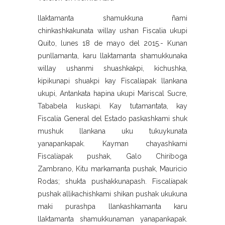
llaktamanta shamukkuna ñami
chinkashkakunata willay ushan Fiscalia ukupi
Quito, lunes 18 de mayo del 2015.- Kunan
punllamanta, karu llaktamanta shamukkunaka
willay ushanmi shuashkakpi, kichushka,
kipikunapi shuakpi kay Fiscalíapak llankana
ukupi, Antankata hapina ukupi Mariscal Sucre,
Tababela kuskapi. Kay tutamantata, kay
Fiscalía General del Estado paskashkami shuk
mushuk llankana uku tukuykunata
yanapankapak. Kayman chayashkami
Fiscalíapak pushak, Galo Chiriboga
Zambrano, Kitu markamanta pushak, Mauricio
Rodas; shukta pushakkunapash. Fiscalíapak
pushak allikachishkami shikan pushak ukukuna
maki purashpa llankashkamanta karu
llaktamanta shamukkunaman yanapankapak.