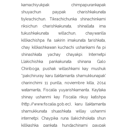
kamachiyukpak chimpapurankapak
shuyachun paypak charishkakunata
tiykrachichun. Tikrachichunka shinachinkami
riksichun charishkakunata, shinallata ima
tukushkakunata willachun, chaywanlla
killkachishpa ña sakirin imakunata tarishkata,
chay killkashkawan kuchachi ushankami ña pi
shinashkata yachay chayakpi. Internetpi
Llakichishka pankakunata shinana Galo
Chiriboga, pushak willashkami kay mushuk
“pakchiruray karu llaktamanta shamukkunapak’
charinchimi 11 punlla, noviembre killa, 2014
watamanta, Fiscalía yuyarishkamanta. Kaytaka
shinay ushanmi kay Fiscalía rikuy katishpa
(http://www.fiscalia.gob.ec), karu llaktamanta
shamukkunata shuashkata willay ushanmi
internetpi. Chaypika runa llakichihskata shun
killkashka pankata hundachinami paypak