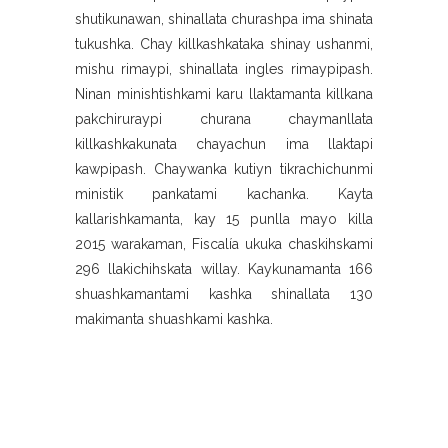
shutikunawan, shinallata churashpa ima shinata
tukushka. Chay killkashkataka shinay ushanmi,
mishu rimaypi, shinallata ingles rimaypipash.
Ninan minishtishkami karu llaktamanta killkana
pakchiruraypi churana chaymanllata
killkashkakunata chayachun ima llaktapi
kawpipash. Chaywanka kutiyn tikrachichunmi
ministik pankatami kachanka. Kayta
kallarishkamanta, kay 15 punlla mayo killa
2015 warakaman, Fiscalía ukuka chaskihskami
296 llakichihskata willay. Kaykunamanta 166
shuashkamantami kashka shinallata 130
makimanta shuashkami kashka.